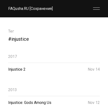
FAQusha.RU [Сохранения]
Тег
#injustice
2017
Injustice 2
Nov 14
2013
Injustice: Gods Among Us
Nov 12