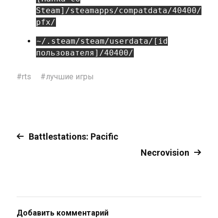
Steam]/steamapps/compatdata/40400/
pfx/
~/.steam/steam/userdata/[id
пользователя]/40400/
#
rts
#
лучшие игры
Battlestations: Pacific
Necrovision
Добавить комментарий