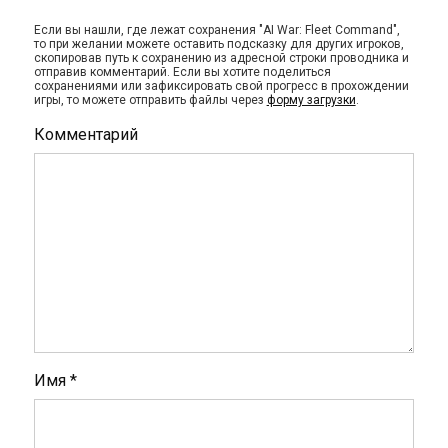
Если вы нашли, где лежат сохранения "AI War: Fleet Command",
то при желании можете оставить подсказку для других игроков,
скопировав путь к сохранению из адресной строки проводника и
отправив комментарий. Если вы хотите поделиться
сохранениями или зафиксировать свой прогресс в прохождении
игры, то можете отправить файлы через
форму загрузки
.
Комментарий
Имя
*