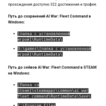
прохождения доступно 322 достижения и трофея.
Путь до сохранений AI War: Fleet Command в
Windows:
[папка с установленной
игрой]\RuntimeData\
D:\games\[папка с установленной
игрой]\RuntimeData\
Путь до сейвов AI War: Fleet Command в STEAM
на Windows:
[Папка со
Steam]\steamapps\common\ai war
fleet command\RuntimeData\Save\
C:\Program Files