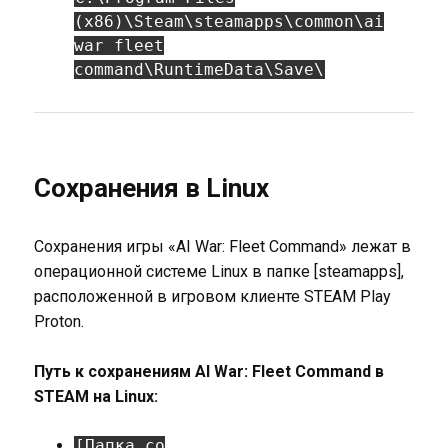
(x86)\Steam\steamapps\common\ai
war fleet
command\RuntimeData\Save\
Сохранения в Linux
Сохранения игры «AI War: Fleet Command» лежат в
операционной системе Linux в папке [steamapps],
расположенной в игровом клиенте STEAM Play
Proton.
Путь к сохранениям AI War: Fleet Command в
STEAM на Linux:
[Папка со