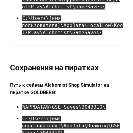
ol2Play\Alchemist\GameSaves\
C:\Users\[имя
пользователя]\AppData\LocalLow\Koo
l2Play\Alchemist\GameSaves\
Сохранения на пиратках
Путь к сейвам Alchemist Shop Simulator на
пиратке GOLDBERG:
%APPDATA%\GSE Saves\3043310\
C:\Users\[имя
пользователя]\AppData\Roaming\GSE
Saves\3043310\