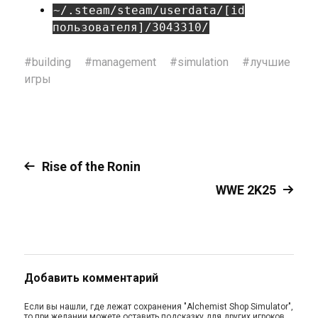
~/.steam/steam/userdata/[id
пользователя]/3043310/
#
building
#
management
#
simulation
#
лучшие
игры
Rise of the Ronin
WWE 2K25
Добавить комментарий
Если вы нашли, где лежат сохранения "Alchemist Shop Simulator",
то при желании можете оставить подсказку для других игроков,