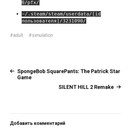
0/pfx/
~/.steam/steam/userdata/[id
пользователя]/3231090/
#
adult
#
simulation
SpongeBob SquarePants: The Patrick Star
Game
SILENT HILL 2 Remake
Добавить комментарий