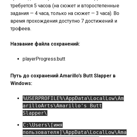
требуется 5 часов (на сюжет и второстепенные
задания — 4 часа, только на сюжет — 3 часа). Во
время прохождения доступно 7 достижений и
трофеев.
Название файла сохранений:
playerProgress.butt
Путь до сохранений Amarillo’s Butt Slapper в
Windows:
%USERPROFILE%\AppData\LocalLow\Am
arilloArts\Amarillo's Butt
Slapper\
C:\Users\[имя
пользователя]\AppData\LocalLow\Ama