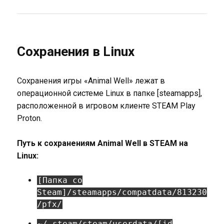
Сохранения в Linux
Сохранения игры «Animal Well» лежат в
операционной системе Linux в папке [steamapps],
расположенной в игровом клиенте STEAM Play
Proton.
Путь к сохранениям Animal Well в STEAM на
Linux:
[Папка со
Steam]/steamapps/compatdata/813230
/pfx/
~/.steam/steam/userdata/[id