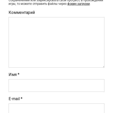
сохранениями или зафиксировать свой прогресс в прохождении
игры, то можете отправить файлы через
форму загрузки
.
Комментарий
Имя
*
E-mail
*