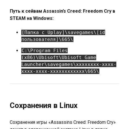
Путь к сейвам Assassin’s Creed: Freedom Cry в
STEAM на Windows:
[Папка с Uplay]\savegames\[id
пользователя]\665\
C:\Program Files
(x86)\Ubisoft\Ubisoft Game
Launcher\savegames\xxxxxxxx-xxxx-
xxxx-xxxx-xxxxxxxxxxxx\665\
Сохранения в Linux
Сохранения игры «Assassins Creed: Freedom Cry»