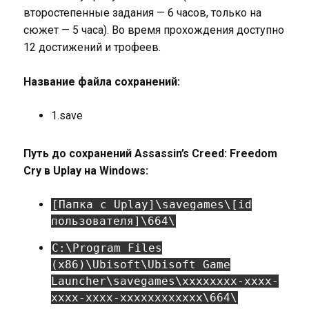
второстепенные задания — 6 часов, только на
сюжет — 5 часа). Во время прохождения доступно
12 достижений и трофеев.
Название файла сохранений:
1.save
Путь до сохранений Assassin’s Creed: Freedom
Cry в Uplay на Windows:
[Папка с Uplay]\savegames\[id
пользователя]\664\
C:\Program Files
(x86)\Ubisoft\Ubisoft Game
Launcher\savegames\xxxxxxxx-xxxx-
xxxx-xxxx-xxxxxxxxxxxx\664\