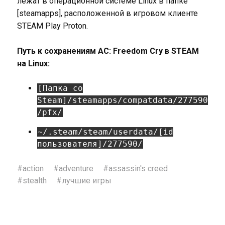
лежат в операционной системе Linux в папке
[steamapps], расположенной в игровом клиенте
STEAM Play Proton.
Путь к сохранениям AC: Freedom Cry в STEAM
на Linux:
[Папка со
Steam]/steamapps/compatdata/277590
/pfx/
~/.steam/steam/userdata/[id
пользователя]/277590/
#
action
#
adventure
#
assassin's creed
#
stealth
#
лучшие игры