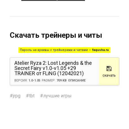
Скачать трейнеры и читы
Пароль на архивы с трейнерами и читами —
faqusha.ru
Atelier Ryza 2: Lost Legends & the
Secret Fairy v1.0-v1.05 +29
TRAINER от FLiNG (12042021)
скачать
ВЕРСИЯ:
1.0-1.05
РАЗМЕР:
709 KB
ОПИСАНИЕ
#
jrpg
#
tbt
#
лучшие игры