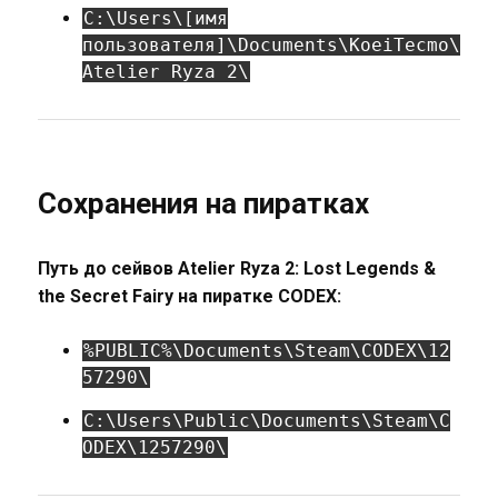
C:\Users\[имя
пользователя]\Documents\KoeiTecmo\
Atelier Ryza 2\
Сохранения на пиратках
Путь до сейвов Atelier Ryza 2: Lost Legends &
the Secret Fairy на пиратке CODEX:
%PUBLIC%\Documents\Steam\CODEX\12
57290\
C:\Users\Public\Documents\Steam\C
ODEX\1257290\