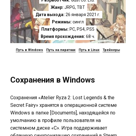
Разработчик:
Gust Co. Ltd.
Жанр:
JRPG
,
TBT
Дата выхода:
26 января 2021 г.
Режимы:
сингл
Платформы:
PC
,
PS4
,
PS5
Время прохождения:
68 ч.
Путь в Windows
Путь на пиратках
Путь в Linux
Трейнеры
Сохранения в Windows
Сохранения «Atelier Ryza 2: Lost Legends & the
Secret Fairy» хранятся в операционной системе
Windows в папке [Documents], находящейся по
умолчанию в профиле пользователя на
системном диске «C». Игра поддерживает
облачную синхронизацию сохранений в Steam