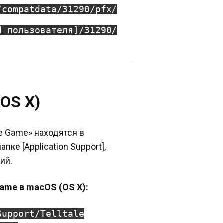
/compatdata/31290/pfx/
d пользователя]/31290/
OS X)
he Game» находятся в
ке [Application Support],
ий.
Game в macOS (OS X):
Support/Telltale