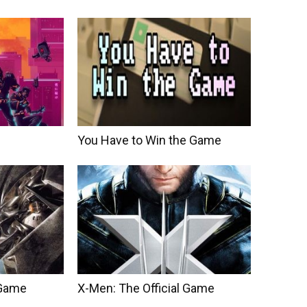
You Have to Win the Game
 Game
X-Men: The Official Game