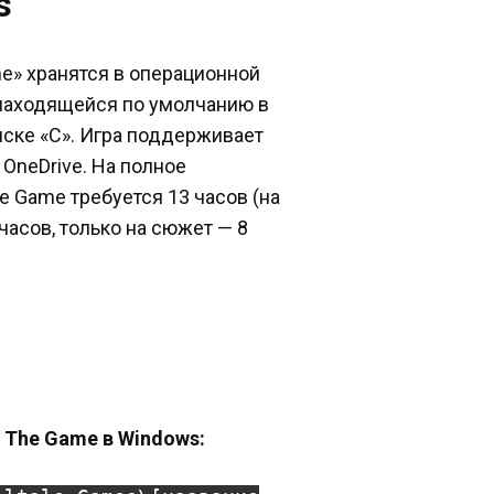
s
me» хранятся в операционной
 находящейся по умолчанию в
ске «C». Игра поддерживает
OneDrive. На полное
e Game требуется 13 часов (на
асов, только на сюжет — 8
: The Game в Windows: