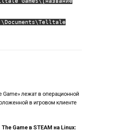
lltale Games\[название
]\Documents\Telltale
The Game» лежат в операционной
сположенной в игровом клиенте
: The Game в STEAM на Linux: