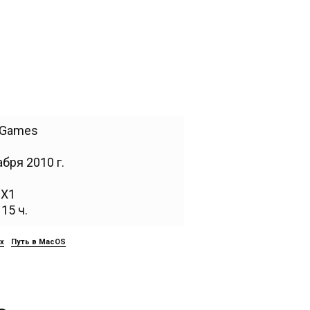
e Games
бря 2010 г.
,
X1
15 ч.
ux
Путь в MacOS