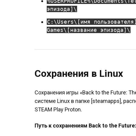
%USERPROFILE%\Documents\Te
эпизода]\
C:\Users\[имя пользователя
Games\[название эпизода]\
Сохранения в Linux
Сохранения игры «Back to the Future: 
системе Linux в папке [steamapps], ра
STEAM Play Proton.
Путь к сохранениям Back to the Future