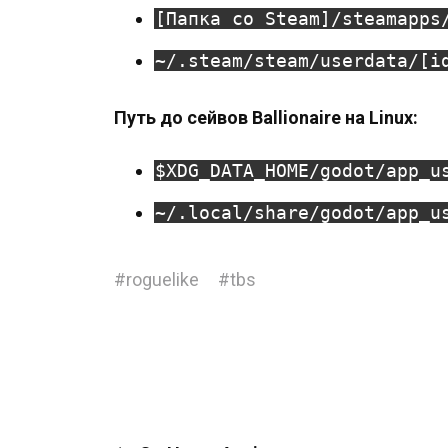
[Папка со Steam]/steamapps
~/.steam/steam/userdata/[i
Путь до сейвов Ballionaire на Linux:
$XDG_DATA_HOME/godot/app_u
~/.local/share/godot/app_u
#
roguelike
#
tbs