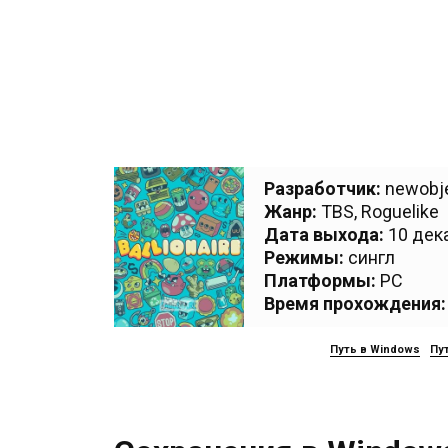
Разработчик:
newobj
Жанр:
TBS
,
Roguelike
Дата выхода:
10 дека
Режимы:
сингл
Платформы:
PC
Время прохождения:
Путь в Windows
Пут