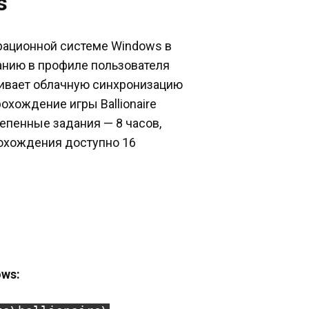
s
перационной системе Windows в
чанию в профиле пользователя
живает облачную синхронизацию
охождение игры Ballionaire
тепенные задания — 8 часов,
рохождения доступно 16
ows: