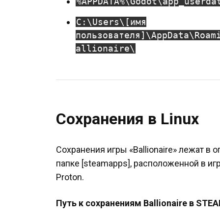
%APPDATA%\Godot\app_userda
C:\Users\[имя
пользователя]\AppData\Roam
allionaire\
Сохранения в Linux
Сохранения игры «Ballionaire» лежат в 
папке [steamapps], расположенной в иг
Proton.
Путь к сохранениям Ballionaire в STEA