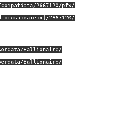
/compatdata/2667120/pfx/
d пользователя]/2667120/
serdata/Ballionaire/
serdata/Ballionaire/