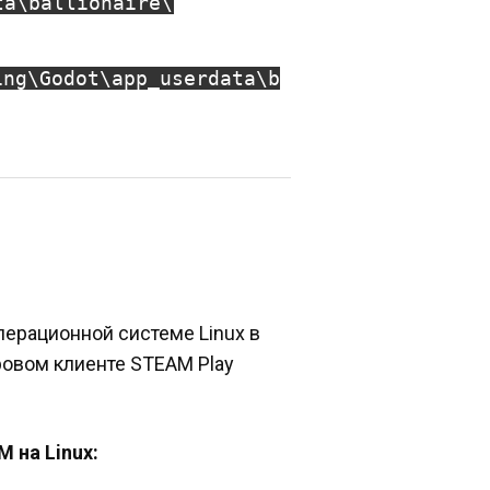
ta\ballionaire\
ing\Godot\app_userdata\b
операционной системе Linux в
ровом клиенте STEAM Play
M на Linux: