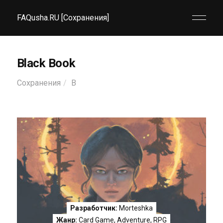
FAQusha.RU [Сохранения]
Black Book
Сохранения
B
Разработчик:
Morteshka
Жанр:
Card Game
,
Adventure
,
RPG