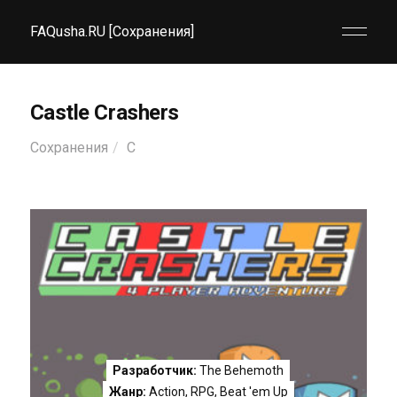
FAQusha.RU [Сохранения]
Castle Crashers
Сохранения
C
Разработчик:
The Behemoth
Жанр:
Action
,
RPG
,
Beat 'em Up