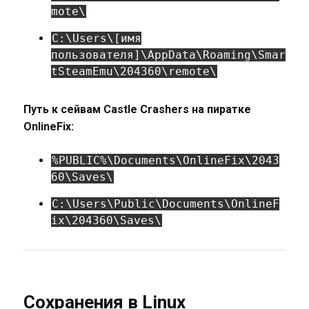
mote\
C:\Users\[имя
пользователя]\AppData\Roaming\Smar
tSteamEmu\204360\remote\
Путь к сейвам Castle Crashers на пиратке
OnlineFix:
%PUBLIC%\Documents\OnlineFix\2043
60\Saves\
C:\Users\Public\Documents\OnlineF
ix\204360\Saves\
Сохранения в Linux