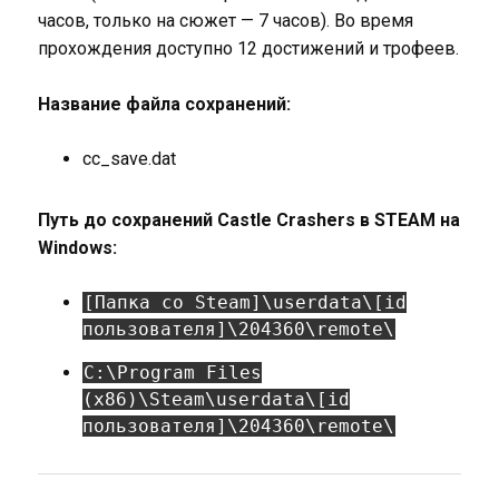
часов, только на сюжет — 7 часов). Во время
прохождения доступно 12 достижений и трофеев.
Название файла сохранений:
cc_save.dat
Путь до сохранений Castle Crashers в STEAM на
Windows:
[Папка со Steam]\userdata\[id
пользователя]\204360\remote\
C:\Program Files
(x86)\Steam\userdata\[id
пользователя]\204360\remote\