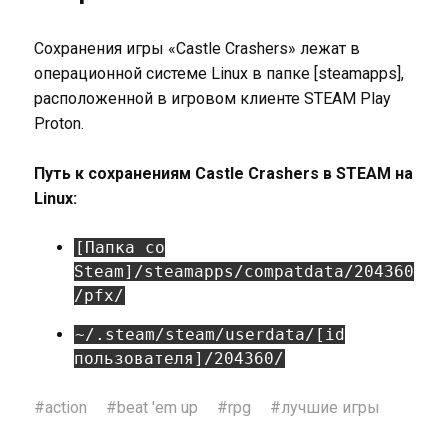
Сохранения игры «Castle Crashers» лежат в
операционной системе Linux в папке [steamapps],
расположенной в игровом клиенте STEAM Play
Proton.
Путь к сохранениям Castle Crashers в STEAM на
Linux:
[Папка со
Steam]/steamapps/compatdata/204360
/pfx/
~/.steam/steam/userdata/[id
пользователя]/204360/
#
action
#
beat 'em up
#
rpg
#
лучшие игры