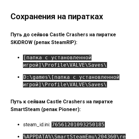
Сохранения на пиратках
Путь до сейвов Castle Crashers на пиратке
SKiDROW (репак SteamRIP):
[папка с установленной
игрой]\Profile\VALVE\Saves\
D:\games\[папка с установленной
игрой]\Profile\VALVE\Saves\
Путь к сейвам Castle Crashers на пиратке
SmartSteam (репак Pioneer):
steam_id.ini:
76561201093250185
%APPDATA%\SmartSteamEmu\204360\re