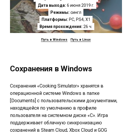
Дата выхода:
6 июня 2019 г.
Режимы:
сингл
Платформы:
PC
,
PS4
,
X1
Время прохождения:
26 ч.
Путь в Windows
Путь в Linux
Сохранения в Windows
Сохранения «Cooking Simulator» хранятся в
операционной системе Windows в папке
[Documents] с пользовательскими документами,
находящейся по умолчанию в профиле
пользователя на системном диске «C». Игра
поддерживает облачную синхронизацию
сохранений в Steam Cloud, Xbox Cloud и GOG