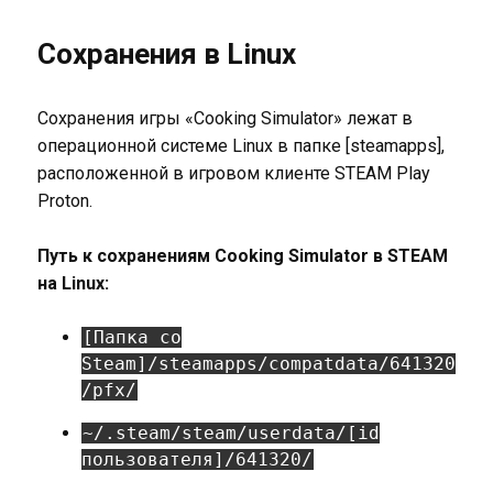
Сохранения в Linux
Сохранения игры «Cooking Simulator» лежат в
операционной системе Linux в папке [steamapps],
расположенной в игровом клиенте STEAM Play
Proton.
Путь к сохранениям Cooking Simulator в STEAM
на Linux:
[Папка со
Steam]/steamapps/compatdata/641320
/pfx/
~/.steam/steam/userdata/[id
пользователя]/641320/