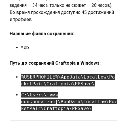
задания — 34 часа, только на сюжет — 28 часов).
Во время прохождения доступно 45 достижений
и трофеев.
Название файла сохранений:
*.db
Путь до сохранений Craftopia в Windows:
%USERPROFILE%\AppData\LocalLow\Po
cketPair\Craftopia\PPSave\
C:\Users\[имя
пользователя]\AppData\LocalLow\Poc
ketPair\Craftopia\PPSave\