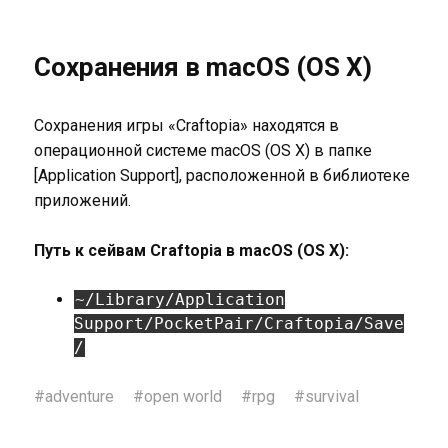
Сохранения в macOS (OS X)
Сохранения игры «Craftopia» находятся в
операционной системе macOS (OS X) в папке
[Application Support], расположенной в библиотеке
приложений.
Путь к сейвам Craftopia в macOS (OS X):
~/Library/Application
Support/PocketPair/Craftopia/Save
/
#
adventure
#
open world
#
rpg
#
survival