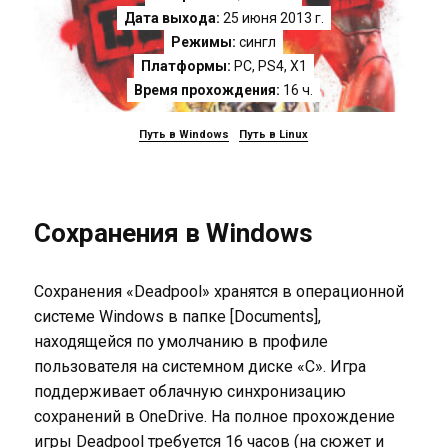
Дата выхода:
25 июня 2013 г.
Режимы:
сингл
Платформы:
PC
,
PS4
,
X1
Время прохождения:
16 ч.
Путь в Windows
Путь в Linux
Сохранения в Windows
Сохранения «Deadpool» хранятся в операционной
системе Windows в папке [Documents],
находящейся по умолчанию в профиле
пользователя на системном диске «C». Игра
поддерживает облачную синхронизацию
сохранений в OneDrive. На полное прохождение
игры Deadpool требуется 16 часов (на сюжет и