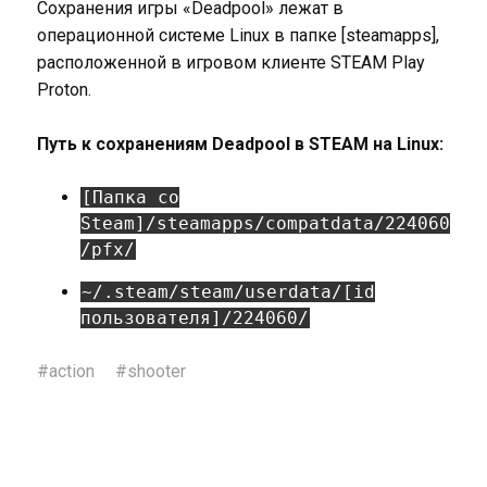
Сохранения игры «Deadpool» лежат в
операционной системе Linux в папке [steamapps],
расположенной в игровом клиенте STEAM Play
Proton.
Путь к сохранениям Deadpool в STEAM на Linux:
[Папка со
Steam]/steamapps/compatdata/224060
/pfx/
~/.steam/steam/userdata/[id
пользователя]/224060/
#
action
#
shooter