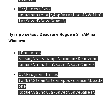
C:\Users\[имя
пользователя]\AppData\Local\Valhal
la\Saved\SaveGames\
Путь до сейвов Deadzone Rogue в STEAM на
Windows:
[Папка со
Steam]\steamapps\common\Deadzone
Rogue\Valhalla\Saved\SaveGames\
C:\Program Files
(x86)\Steam\steamapps\common\Deadz
one
Rogue\Valhalla\Saved\SaveGames\