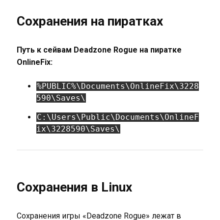
Сохранения на пиратках
Путь к сейвам Deadzone Rogue на пиратке
OnlineFix:
%PUBLIC%\Documents\OnlineFix\3228
590\Saves\
C:\Users\Public\Documents\OnlineF
ix\3228590\Saves\
Сохранения в Linux
Сохранения игры «Deadzone Rogue» лежат в