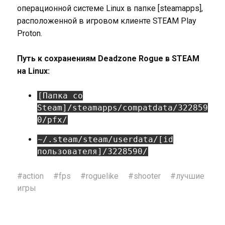
операционной системе Linux в папке [steamapps],
расположенной в игровом клиенте STEAM Play
Proton.
Путь к сохранениям Deadzone Rogue в STEAM
на Linux:
[Папка со
Steam]/steamapps/compatdata/322859
0/pfx/
~/.steam/steam/userdata/[id
пользователя]/3228590/
#
action
#
fps
#
roguelike
#
shooter
#
лучшие
игры