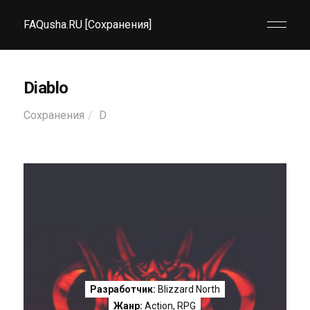
FAQusha.RU [Сохранения]
Diablo
Сохранения
D
Разработчик:
Blizzard North
Жанр:
Action
,
RPG