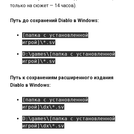
только на сюжет — 14 часов).
Путь до сохранений Diablo в Windows:
[папка с установленной
игрой]\*.sv
D:\games\[папка с установленной
игрой]\*.sv
Путь к сохранениям расширенного издания
Diablo в Windows:
[папка с установленной
игрой]\dx\*.sv
D:\games\[папка с установленной
игрой]\dx\*.sv