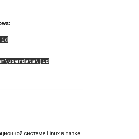
ows:
[id
am\userdata\[id
ационной системе Linux в папке