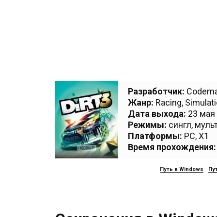
Разработчик:
Codema
Жанр:
Racing
,
Simulat
Дата выхода:
23 мая 
Режимы:
сингл, муль
Платформы:
PC
,
X1
Время прохождения:
Путь в Windows
Пут