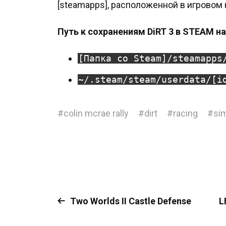
[steamapps], расположенной в игровом 
Путь к сохранениям DiRT 3 в STEAM на 
[Папка со Steam]/steamapps
~/.steam/steam/userdata/[i
#
colin mcrae rally
#
dirt
#
racing
#
sim
Two Worlds II Castle Defense
L