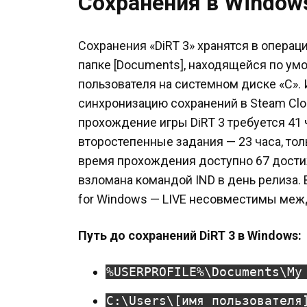
Сохранения в Window
Сохранения «DiRT 3» хранятся в опера
папке [Documents], находящейся по ум
пользователя на системном диске «C».
синхронизацию сохранений в Steam Clou
прохождение игры DiRT 3 требуется 41 
второстепенные задания — 23 часа, тол
время прохождения доступно 67 дости
взломана командой IND в день релиза. 
for Windows — LIVE несовместимы меж
Путь до сохранений DiRT 3 в Windows:
%USERPROFILE%\Documents\My
C:\Users\[имя пользователя