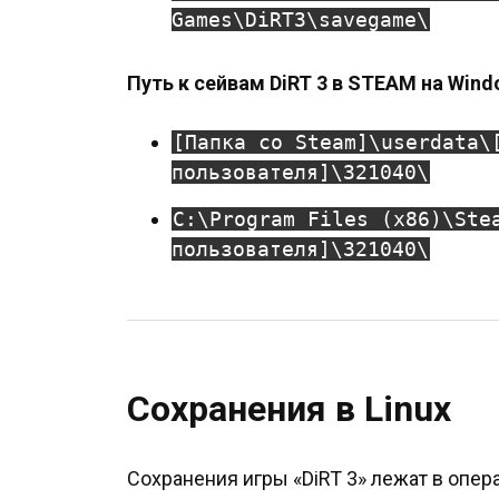
Games\DiRT3\savegame\
Путь к сейвам DiRT 3 в STEAM на Wind
[Папка со Steam]\userdata\
пользователя]\321040\
C:\Program Files (x86)\Ste
пользователя]\321040\
Сохранения в Linux
Сохранения игры «DiRT 3» лежат в опер