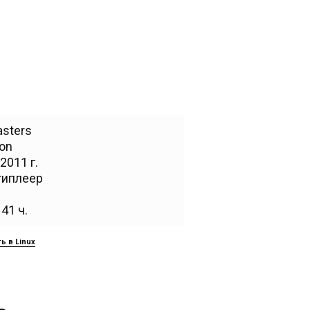
sters
ion
2011 г.
типлеер
41 ч.
ь в Linux