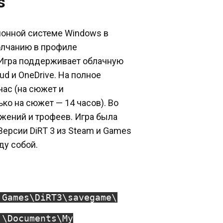
s
ционной системе Windows в
олчанию в профиле
 Игра поддерживает облачную
d и OneDrive. На полное
час (на сюжет и
ько на сюжет — 14 часов). Во
жений и трофеев. Игра была
Версии DiRT 3 из Steam и Games
ду собой.
 Games\DiRT3\savegame\
]\Documents\My