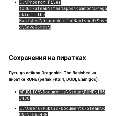
C:\Program Files
(x86)\Steam\steamapps\common\Drago
nkin - The
Banished\DragonkinTheBanished\Save
d\SaveGames\
Сохранения на пиратках
Путь до сейвов Dragonkin: The Banished на
пиратке RUNE (репак FitGirl, DODI, Elamigos):
%PUBLIC%\Documents\Steam\RUNE\186
3430
C:\Users\Public\Documents\Steam\R
UNE\1863430