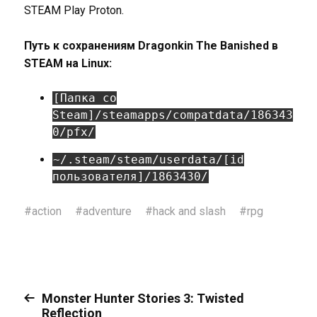
STEAM Play Proton.
Путь к сохранениям Dragonkin The Banished в
STEAM на Linux:
[Папка со
Steam]/steamapps/compatdata/186343
0/pfx/
~/.steam/steam/userdata/[id
пользователя]/1863430/
#
action
#
adventure
#
hack and slash
#
rpg
Monster Hunter Stories 3: Twisted
Reflection