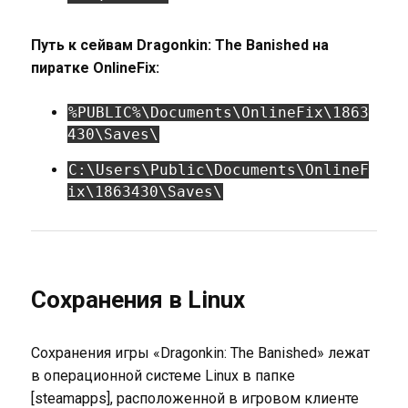
Путь к сейвам Dragonkin: The Banished на
пиратке OnlineFix:
%PUBLIC%\Documents\OnlineFix\1863
430\Saves\
C:\Users\Public\Documents\OnlineF
ix\1863430\Saves\
Сохранения в Linux
Сохранения игры «Dragonkin: The Banished» лежат
в операционной системе Linux в папке
[steamapps], расположенной в игровом клиенте