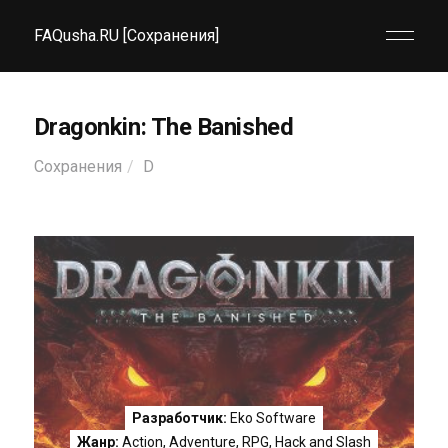
FAQusha.RU [Сохранения]
Dragonkin: The Banished
Сохранения
D
Разработчик:
Eko Software
Жанр:
Action
,
Adventure
,
RPG
,
Hack and Slash