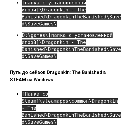
[папка с установленной
игрой]\Dragonkin - The
Banished\DragonkinTheBanished\Save
d\SaveGames\
D:\games\[папка с установленной
игрой]\Dragonkin - The
Banished\DragonkinTheBanished\Save
d\SaveGames\
Путь до сейвов Dragonkin: The Banished в
STEAM на Windows:
[Папка со
Steam]\steamapps\common\Dragonkin
- The
Banished\DragonkinTheBanished\Save
d\SaveGames\