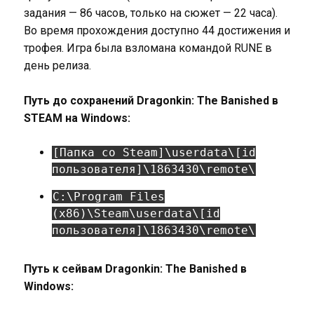
задания — 86 часов, только на сюжет — 22 часа).
Во время прохождения доступно 44 достижения и
трофея. Игра была взломана командой RUNE в
день релиза.
Путь до сохранений Dragonkin: The Banished в
STEAM на Windows:
[Папка со Steam]\userdata\[id
пользователя]\1863430\remote\
C:\Program Files
(x86)\Steam\userdata\[id
пользователя]\1863430\remote\
Путь к сейвам Dragonkin: The Banished в
Windows: