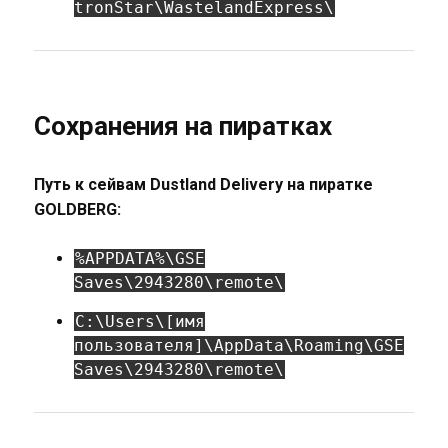
tronStar\WastelandExpress\
Сохранения на пиратках
Путь к сейвам Dustland Delivery на пиратке
GOLDBERG:
%APPDATA%\GSE
Saves\2943280\remote\
C:\Users\[имя
пользователя]\AppData\Roaming\GSE
Saves\2943280\remote\