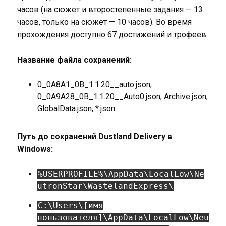
часов (на сюжет и второстепенные задания — 13
часов, только на сюжет — 10 часов). Во время
прохождения доступно 67 достижений и трофеев.
Название файла сохранений:
0_0A8A1_0B_1.1.20__auto.json,
0_0A9A28_0B_1.1.20__Auto0.json, Archive.json,
GlobalData.json, *.json
Путь до сохранений Dustland Delivery в
Windows:
%USERPROFILE%\AppData\LocalLow\Ne
utronStar\WastelandExpress\
C:\Users\[имя
пользователя]\AppData\LocalLow\Neu