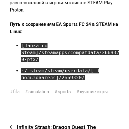
расположенной в игровом клиенте STEAM Play
Proton.
Путь к сохранениям EA Sports FC 24 в STEAM на
Linux:
[Папка со
Steam]/steamapps/compatdata/266932
0/pfx/
~/.steam/steam/userdata/[id
пользователя]/2669320/
#
fifa
#
simulation
#
sports
#
лучшие игры
Infinity Strash: Dragon Quest The