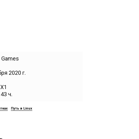
 Games
ря 2020 г.
,
X1
43 ч.
атках
Путь в Linux