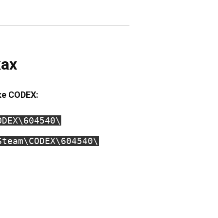
ках
ке CODEX:
ODEX\604540\
Steam\CODEX\604540\