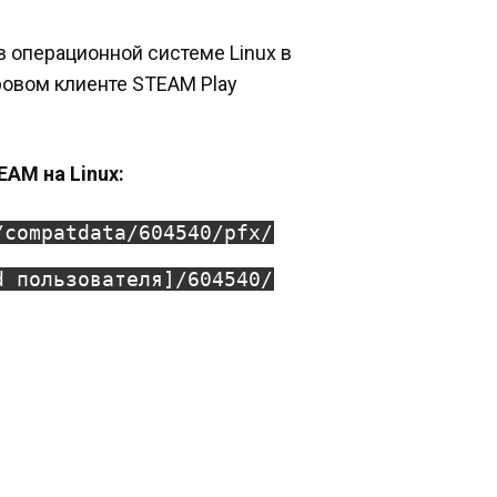
в операционной системе Linux в
ровом клиенте STEAM Play
EAM на Linux:
/compatdata/604540/pfx/
d пользователя]/604540/