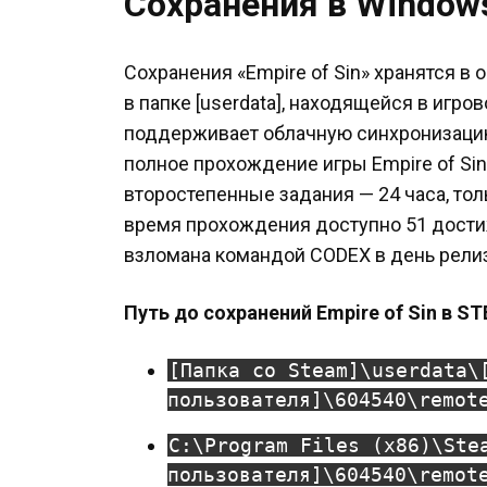
Сохранения в Window
Сохранения «Empire of Sin» хранятся в
в папке [userdata], находящейся в игро
поддерживает облачную синхронизацию
полное прохождение игры Empire of Sin
второстепенные задания — 24 часа, тол
время прохождения доступно 51 дости
взломана командой CODEX в день релиз
Путь до сохранений Empire of Sin в S
[Папка со Steam]\userdata\
пользователя]\604540\remot
C:\Program Files (x86)\Ste
пользователя]\604540\remot