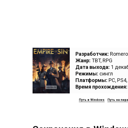
Разработчик:
Romero
Жанр:
TBT
,
RPG
Дата выхода:
1 декаб
Режимы:
сингл
Платформы:
PC
,
PS4
Время прохождения:
Путь в Windows
Путь на пир