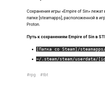
Сохранения игры «Empire of Sin» лежат 
папке [steamapps], расположенной в иг
Proton.
Путь к сохранениям Empire of Sin в ST
[Папка со Steam]/steamapps
~/.steam/steam/userdata/[i
#
rpg
#
tbt