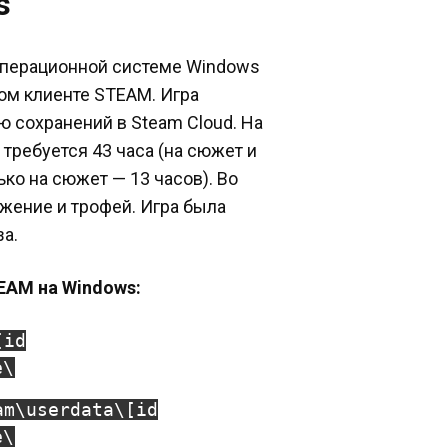
s
 операционной системе Windows
вом клиенте STEAM. Игра
 сохранений в Steam Cloud. На
 требуется 43 часа (на сюжет и
ько на сюжет — 13 часов). Во
жение и трофей. Игра была
а.
TEAM на Windows:
[id
e\
am\userdata\[id
e\