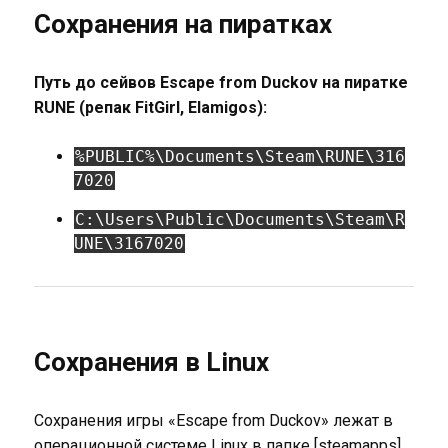
Сохранения на пиратках
Путь до сейвов Escape from Duckov на пиратке
RUNE (репак FitGirl, Elamigos):
%PUBLIC%\Documents\Steam\RUNE\316
7020
C:\Users\Public\Documents\Steam\R
UNE\3167020
Сохранения в Linux
Сохранения игры «Escape from Duckov» лежат в
операционной системе Linux в папке [steamapps],