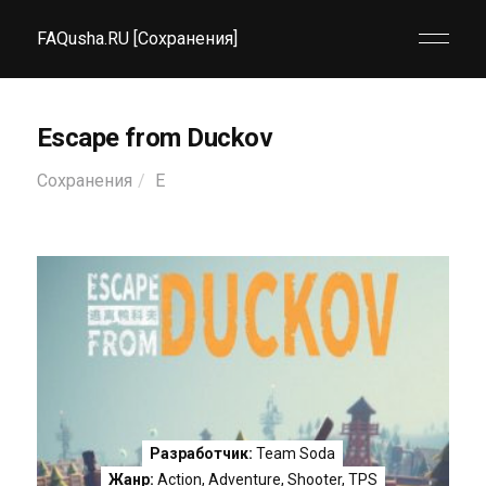
FAQusha.RU [Сохранения]
Escape from Duckov
Сохранения
E
Разработчик:
Team Soda
Жанр:
Action
,
Adventure
,
Shooter
,
TPS