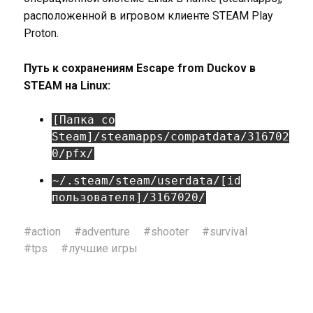
расположенной в игровом клиенте STEAM Play
Proton.
Путь к сохранениям Escape from Duckov в
STEAM на Linux:
[Папка со
Steam]/steamapps/compatdata/316702
0/pfx/
~/.steam/steam/userdata/[id
пользователя]/3167020/
#
action
#
adventure
#
shooter
#
survival
#
tps
#
лучшие игры