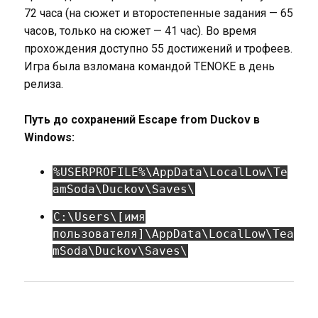
72 часа (на сюжет и второстепенные задания — 65
часов, только на сюжет — 41 час). Во время
прохождения доступно 55 достижений и трофеев.
Игра была взломана командой TENOKE в день
релиза.
Путь до сохранений Escape from Duckov в
Windows:
%USERPROFILE%\AppData\LocalLow\Te
amSoda\Duckov\Saves\
C:\Users\[имя
пользователя]\AppData\LocalLow\Tea
mSoda\Duckov\Saves\