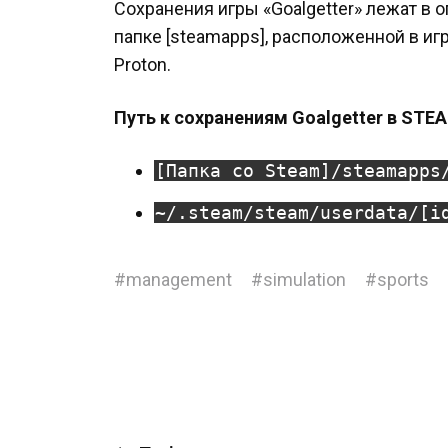
Сохранения игры «Goalgetter» лежат в 
папке [steamapps], расположенной в иг
Proton.
Путь к сохранениям Goalgetter в STEA
[Папка со Steam]/steamapps
~/.steam/steam/userdata/[i
#
management
#
simulation
#
sports