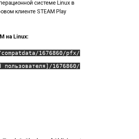
операционной системе Linux в
ровом клиенте STEAM Play
M на Linux:
/compatdata/1676860/pfx/
d пользователя]/1676860/