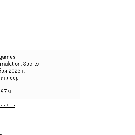
 games
imulation
,
Sports
ря 2023 г.
типлеер
97 ч.
ь в Linux