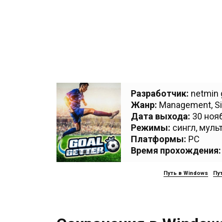
Разработчик:
netmin
Жанр:
Management
,
S
Дата выхода:
30 нояб
Режимы:
сингл, муль
Платформы:
PC
Время прохождения:
Путь в Windows
Пут