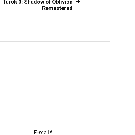
Turok 3: Shadow of Oblivion
Remastered
E-mail
*