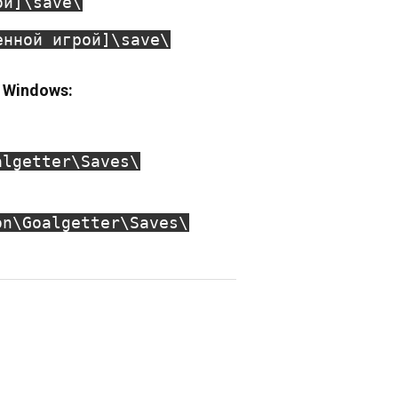
ой]\save\
енной игрой]\save\
 Windows:
algetter\Saves\
on\Goalgetter\Saves\