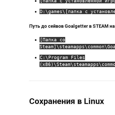
[папка с установленной игр
D:\games\[папка с установл
Путь до сейвов Goalgetter в STEAM на
[Папка со
Steam]\steamapps\common\Go
C:\Program Files
(x86)\Steam\steamapps\comm
Сохранения в Linux