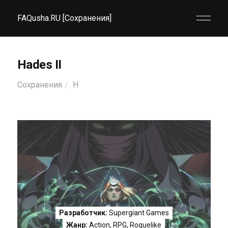
FAQusha.RU [Сохранения]
Hades II
Сохранения
H
Разработчик:
Supergiant Games
Жанр:
Action
,
RPG
,
Roguelike