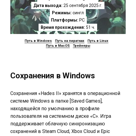
Дата выхода:
25 сентября 2025 г.
Режимы:
сингл
Платформы:
PC
Время прохождения:
51 ч.
Путь в Windows
Путь на пиратках
Путь в Linux
Путь в MacOS
Трейнеры
Сохранения в Windows
Сохранения «Hades II» хранятся в операционной
системе Windows в папке [Saved Games],
находящейся по умолчанию в профиле
пользователя на системном диске «C». Игра
поддерживает облачную синхронизацию
сохранений в Steam Cloud, Xbox Cloud и Epic