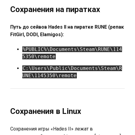
Сохранения на пиратках
Путь до сейвов Hades II на пиратке RUNE (репак
FitGirl, DODI, Elamigos):
%PUBLIC%\Documents\Steam\RUNE\114
5350\remote
C:\Users\Public\Documents\Steam\R
UNE\1145350\remote
Сохранения в Linux
Сохранения игры «Hades II» лежат в