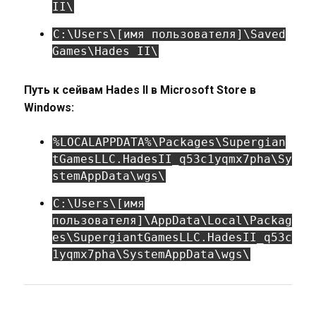
II\
C:\Users\[имя пользователя]\Saved
Games\Hades II\
Путь к сейвам Hades II в Microsoft Store в
Windows:
%LOCALAPPDATA%\Packages\Supergian
tGamesLLC.HadesII_q53c1yqmx7pha\Sy
stemAppData\wgs\
C:\Users\[имя
пользователя]\AppData\Local\Packag
es\SupergiantGamesLLC.HadesII_q53c
1yqmx7pha\SystemAppData\wgs\