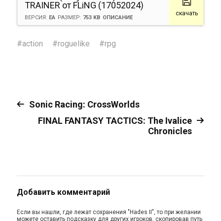
TRAINER от FLiNG (17052024)
скачать
ВЕРСИЯ:
EA
РАЗМЕР:
753 KB
ОПИСАНИЕ
#
action
#
roguelike
#
rpg
Sonic Racing: CrossWorlds
FINAL FANTASY TACTICS: The Ivalice
Chronicles
Добавить комментарий
Если вы нашли, где лежат сохранения "Hades II", то при желании
можете оставить подсказку для других игроков, скопировав путь