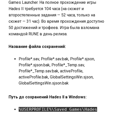
Games Launcher. На полное прохождение игры
Hades II требуется 104 часа (на сюжет и
второстепенные задания — 52 часа, только на
сюжет — 31 час). Во время прохождения доступно
50 достижений и трофеев. Игра была взломана
командой RUNE в день релиза.
Название файла сохранений:
Profile*.sav, Profile*.sav.bak, Profile*.sjson,
Profile*.sjson.bak, Profile*_Temp.sav,
Profile*_Temp.sav.bak, activeProfile,
activeProfile.bak, GlobalSettingsWin.sjson,
GlobalSettingsWin.sjson.bak
Путь до сохранений Hades II в Windows:
%USERPROFILE%\Saved Games\Hades