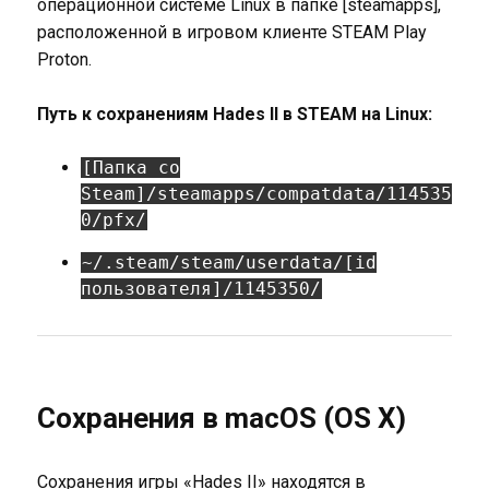
операционной системе Linux в папке [steamapps],
расположенной в игровом клиенте STEAM Play
Proton.
Путь к сохранениям Hades II в STEAM на Linux:
[Папка со
Steam]/steamapps/compatdata/114535
0/pfx/
~/.steam/steam/userdata/[id
пользователя]/1145350/
Сохранения в macOS (OS X)
Сохранения игры «Hades II» находятся в