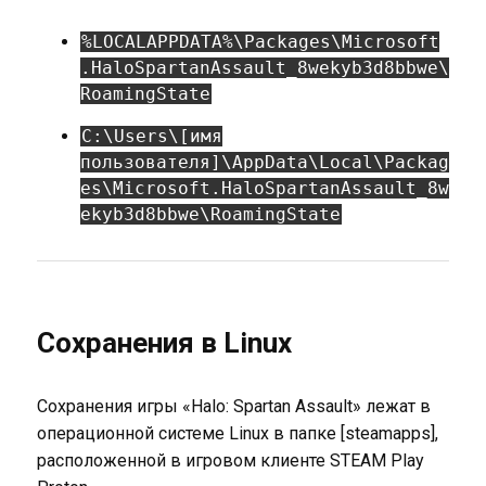
%LOCALAPPDATA%\Packages\Microsoft
.HaloSpartanAssault_8wekyb3d8bbwe\
RoamingState
C:\Users\[имя
пользователя]\AppData\Local\Packag
es\Microsoft.HaloSpartanAssault_8w
ekyb3d8bbwe\RoamingState
Сохранения в Linux
Сохранения игры «Halo: Spartan Assault» лежат в
операционной системе Linux в папке [steamapps],
расположенной в игровом клиенте STEAM Play