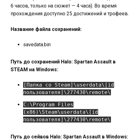
6 часов, только на сюжет — 4 часа). Во время
прохождения доступно 25 достижений и трофеев.
Название файла сохранений:
savedata.bin
Путь до сохранений Halo: Spartan Assault в
STEAM на Windows:
[Папка со Steam]\userdata\[id
пользователя]\277430\remote\
C:\Program Files
(x86)\Steam\userdata\[id
пользователя]\277430\remote\
Путь до сейвов Halo: Spartan Assault в Windows: