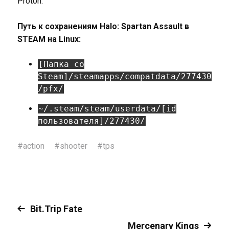
Proton.
Путь к сохранениям Halo: Spartan Assault в
STEAM на Linux:
[Папка со
Steam]/steamapps/compatdata/277430
/pfx/
~/.steam/steam/userdata/[id
пользователя]/277430/
#
action
#
shooter
#
tps
Bit.Trip Fate
Mercenary Kings