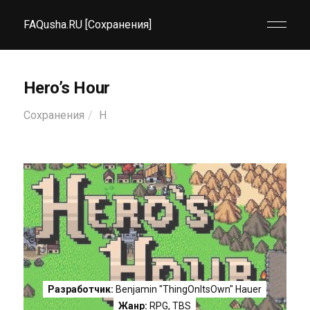
FAQusha.RU [Сохранения]
Hero’s Hour
Сохранения
H
Разработчик:
Benjamin "ThingOnItsOwn" Hauer
Жанр:
RPG
,
TBS