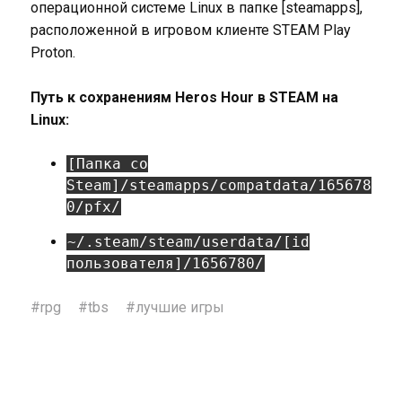
операционной системе Linux в папке [steamapps],
расположенной в игровом клиенте STEAM Play
Proton.
Путь к сохранениям Heros Hour в STEAM на
Linux:
[Папка со
Steam]/steamapps/compatdata/165678
0/pfx/
~/.steam/steam/userdata/[id
пользователя]/1656780/
#
rpg
#
tbs
#
лучшие игры