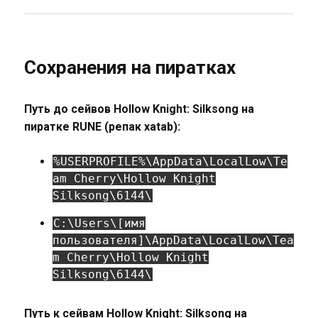
Сохранения на пиратках
Путь до сейвов Hollow Knight: Silksong на
пиратке RUNE (репак xatab):
%USERPROFILE%\AppData\LocalLow\Te
am Cherry\Hollow Knight
Silksong\6144\
C:\Users\[имя
пользователя]\AppData\LocalLow\Tea
m Cherry\Hollow Knight
Silksong\6144\
Путь к сейвам Hollow Knight: Silksong на