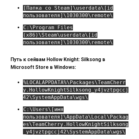
[Папка со Steam]\userdata\[id
пользователя]\1030300\remote\
C:\Program Files
(x86)\Steam\userdata\[id
пользователя]\1030300\remote\
Путь к сейвам Hollow Knight: Silksong в
Microsoft Store в Windows:
%LOCALAPPDATA%\Packages\TeamCherr
y.HollowKnightSilksong_y4jvztpgccj
42\SystemAppData\wgs\
C:\Users\[имя
пользователя]\AppData\Local\Packag
es\TeamCherry.HollowKnightSilksong
_y4jvztpgccj42\SystemAppData\wgs\