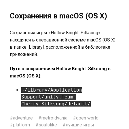
Сохранения в macOS (OS X)
Сохранения игры «Hollow Knight: Silksong»
находятся в операционной системе macOS (OS X)
в папке [Library], расположенной в библиотеке
приложений.
Путь к сохранениям Hollow Knight: Silksong в
macOS (OS X):
~/Library/Application
Support/unity.Team-
Cherry.Silksong/default/
#
adventure
#
metroidvania
#
open world
#
platform
#
soulslike
#
лучшие игры