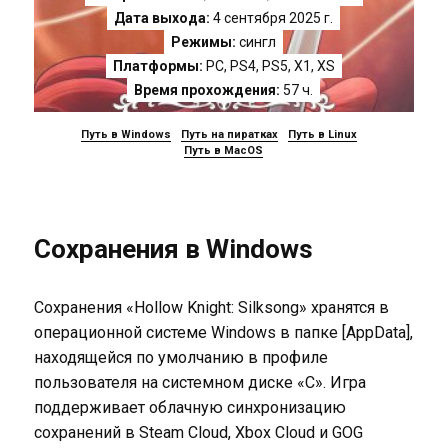
Дата выхода:
4 сентября 2025 г.
Режимы:
сингл
Платформы:
PC
,
PS4
,
PS5
,
X1
,
XS
Время прохождения:
57 ч.
Путь в Windows
Путь на пиратках
Путь в Linux
Путь в MacOS
Сохранения в Windows
Сохранения «Hollow Knight: Silksong» хранятся в
операционной системе Windows в папке [AppData],
находящейся по умолчанию в профиле
пользователя на системном диске «C». Игра
поддерживает облачную синхронизацию
сохранений в Steam Cloud, Xbox Cloud и GOG