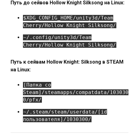
Путь до сейвов Hollow Knight Silksong на Linux:
$XDG_CONFIG_HOME/unity3d/Team
Cherry/Hollow Knight Silksong/
~/.config/unity3d/Team
Cherry/Hollow Knight Silksong/
Путь к сейвам Hollow Knight: Silksong в STEAM
на Linux:
[Папка со
Steam]/steamapps/compatdata/103030
0/pfx/
~/.steam/steam/userdata/[id
пользователя]/1030300/