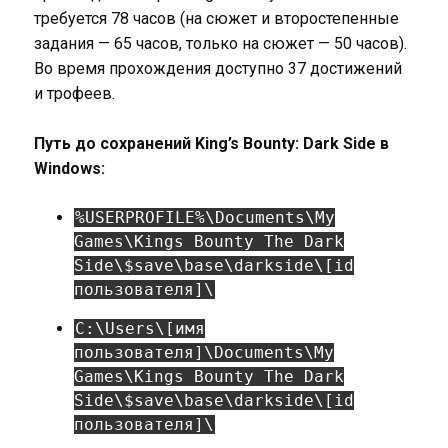
требуется 78 часов (на сюжет и второстепенные
задания — 65 часов, только на сюжет — 50 часов).
Во время прохождения доступно 37 достижений
и трофеев.
Путь до сохранений King’s Bounty: Dark Side в
Windows:
%USERPROFILE%\Documents\My
Games\Kings Bounty The Dark
Side\$save\base\darkside\[id
пользователя]\
C:\Users\[имя
пользователя]\Documents\My
Games\Kings Bounty The Dark
Side\$save\base\darkside\[id
пользователя]\