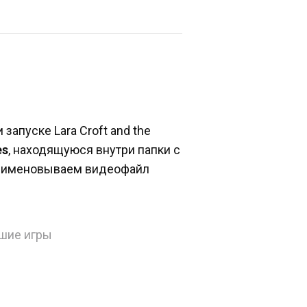
запуске Lara Croft and the
es
, находящуюся внутри папки с
реименовываем видеофайл
шие игры