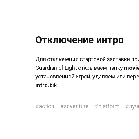
Отключение интро
Для отключения стартовой заставки при 
Guardian of Light открываем папку
movi
установленной игрой, удаляем или пе
intro.bik
.
#
action
#
adventure
#
platform
#
луч