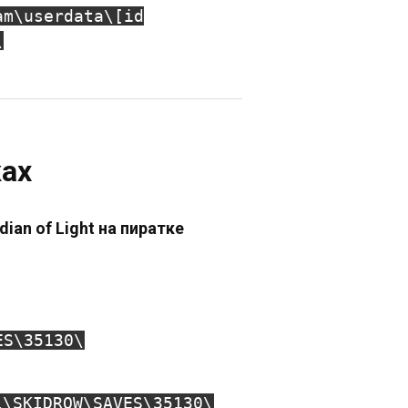
am\userdata\[id
\
ках
dian of Light на пиратке
ES\35130\
l\SKIDROW\SAVES\35130\