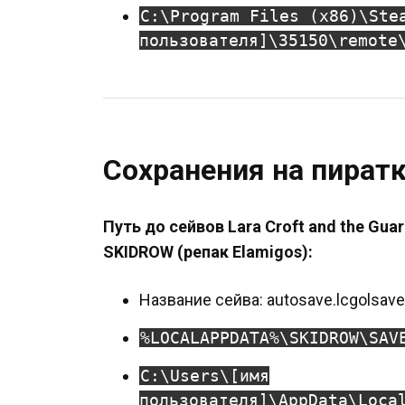
C:\Program Files (x86)\Ste
пользователя]\35150\remote
Сохранения на пират
Путь до сейвов Lara Croft and the Guar
SKIDROW (репак Elamigos):
Название сейва: autosave.lcgolsave
%LOCALAPPDATA%\SKIDROW\SAV
C:\Users\[имя
пользователя]\AppData\Loca