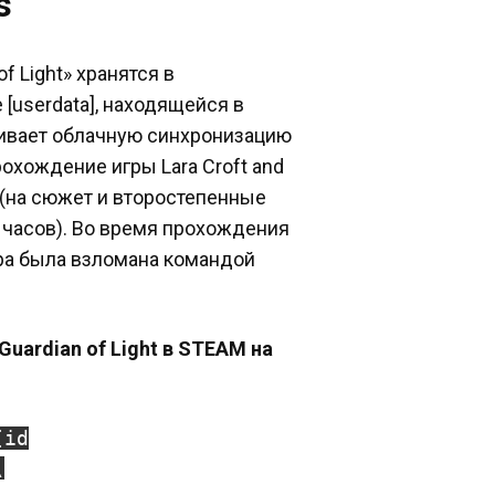
s
of Light» хранятся в
[userdata], находящейся в
ивает облачную синхронизацию
рохождение игры Lara Croft and
ов (на сюжет и второстепенные
7 часов). Во время прохождения
ра была взломана командой
 Guardian of Light в STEAM на
[id
\