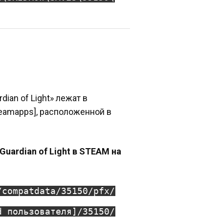
dian of Light» лежат в
teamapps], расположенной в
 Guardian of Light в STEAM на
/compatdata/35150/pfx/
d пользователя]/35150/