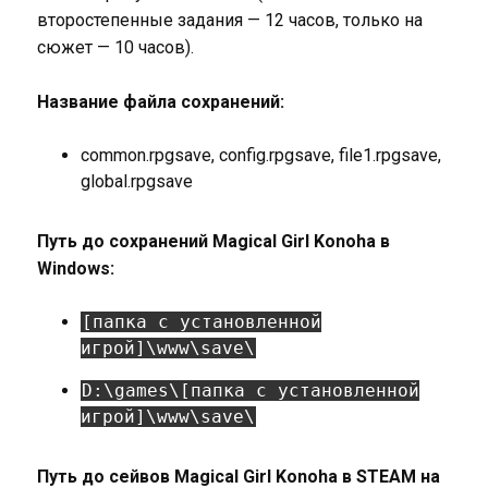
второстепенные задания — 12 часов, только на
сюжет — 10 часов).
Название файла сохранений:
common.rpgsave, config.rpgsave, file1.rpgsave,
global.rpgsave
Путь до сохранений Magical Girl Konoha в
Windows:
[папка с установленной
игрой]\www\save\
D:\games\[папка с установленной
игрой]\www\save\
Путь до сейвов Magical Girl Konoha в STEAM на