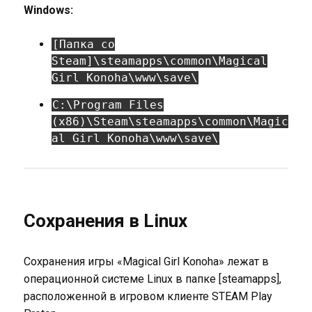
Windows:
[Папка со
Steam]\steamapps\common\Magical
Girl Konoha\www\save\
C:\Program Files
(x86)\Steam\steamapps\common\Magic
al Girl Konoha\www\save\
Сохранения в Linux
Сохранения игры «Magical Girl Konoha» лежат в
операционной системе Linux в папке [steamapps],
расположенной в игровом клиенте STEAM Play