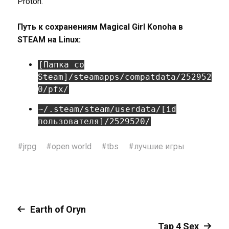
Proton.
Путь к сохранениям Magical Girl Konoha в
STEAM на Linux:
[Папка со
Steam]/steamapps/compatdata/252952
0/pfx/
~/.steam/steam/userdata/[id
пользователя]/2529520/
#
jrpg
#
open world
#
tbs
#
лучшие игры
Earth of Oryn
Tap 4 Sex