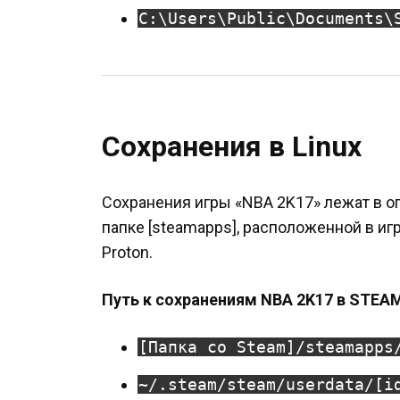
C:\Users\Public\Documents\
Сохранения в Linux
Сохранения игры «NBA 2K17» лежат в о
папке [steamapps], расположенной в иг
Proton.
Путь к сохранениям NBA 2K17 в STEAM 
[Папка со Steam]/steamapps
~/.steam/steam/userdata/[i