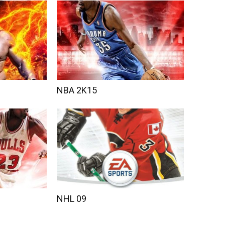
NBA 2K15
NHL 09