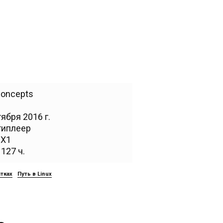
Concepts
ября 2016 г.
типлеер
,
X1
127 ч.
атках
Путь в Linux