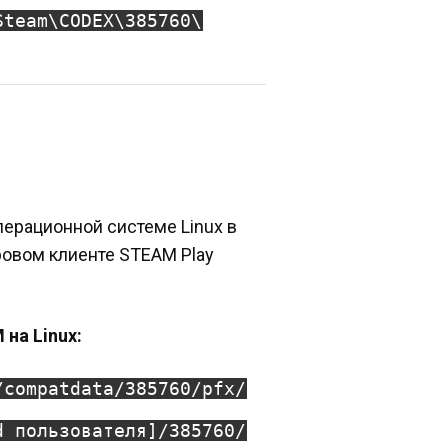
Steam\CODEX\385760\
перационной системе Linux в
ровом клиенте STEAM Play
на Linux:
/compatdata/385760/pfx/
d пользователя]/385760/