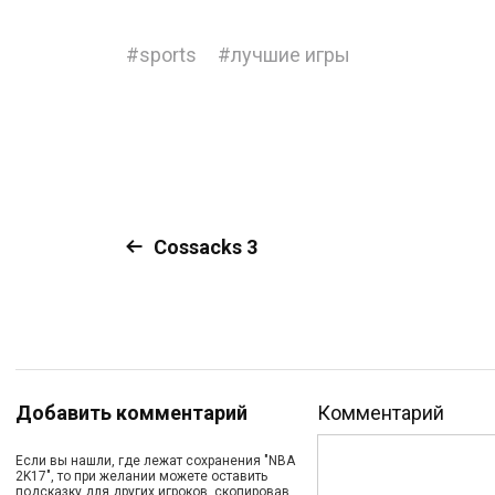
#
sports
#
лучшие игры
Cossacks 3
Добавить комментарий
Комментарий
Если вы нашли, где лежат сохранения "NBA
2K17", то при желании можете оставить
подсказку для других игроков, скопировав