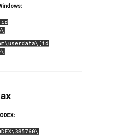
Windows:
[id
e\
am\userdata\[id
e\
ках
CODEX:
ODEX\385760\