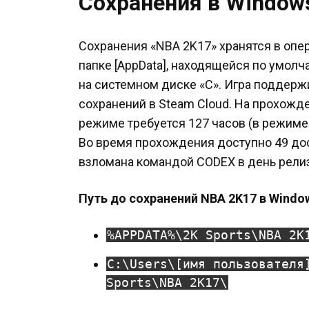
Сохранения в Window
Сохранения «NBA 2K17» хранятся в опе
папке [AppData], находящейся по умол
на системном диске «C». Игра поддер
сохранений в Steam Cloud. На прохожд
режиме требуется 127 часов (в режиме
Во время прохождения доступно 49 до
взломана командой CODEX в день релиз
Путь до сохранений NBA 2K17 в Windo
%APPDATA%\2K Sports\NBA 2K
C:\Users\[имя пользователя
Sports\NBA 2K17\