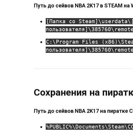
Путь до сейвов NBA 2K17 в STEAM на 
[Папка со Steam]\userdata\
пользователя]\385760\remot
C:\Program Files (x86)\Ste
пользователя]\385760\remot
Сохранения на пират
Путь до сейвов NBA 2K17 на пиратке 
%PUBLIC%\Documents\Steam\C