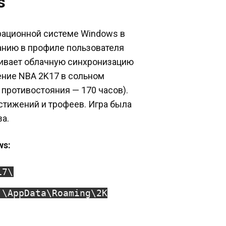
s
рационной системе Windows в
чанию в профиле пользователя
живает облачную синхронизацию
ение NBA 2K17 в сольном
 противостояния — 170 часов).
стижений и трофеев. Игра была
а.
ws:
17\
]\AppData\Roaming\2K