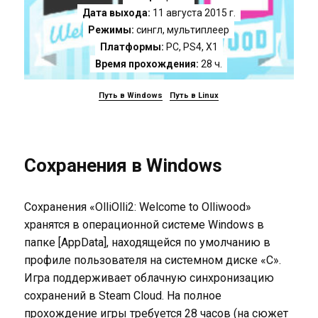
Дата выхода:
11 августа 2015 г.
Режимы:
сингл, мультиплеер
Платформы:
PC
,
PS4
,
X1
Время прохождения:
28 ч.
Путь в Windows
Путь в Linux
Сохранения в Windows
Сохранения «OlliOlli2: Welcome to Olliwood»
хранятся в операционной системе Windows в
папке [AppData], находящейся по умолчанию в
профиле пользователя на системном диске «C».
Игра поддерживает облачную синхронизацию
сохранений в Steam Cloud. На полное
прохождение игры требуется 28 часов (на сюжет