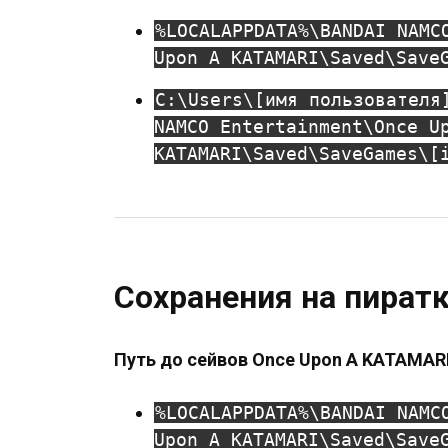
%LOCALAPPDATA%\BANDAI NAMC
Upon A KATAMARI\Saved\Save
C:\Users\[имя пользователя
NAMCO Entertainment\Once U
KATAMARI\Saved\SaveGames\[
Сохранения на пират
Путь до сейвов Once Upon A KATAMARI
%LOCALAPPDATA%\BANDAI NAMC
Upon A KATAMARI\Saved\Save