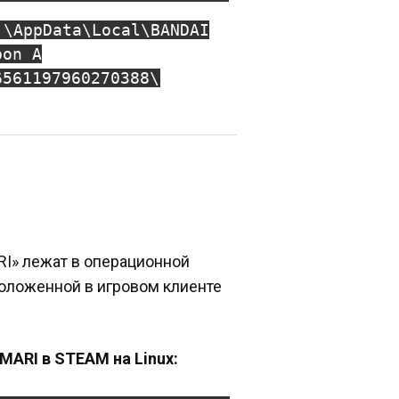
]\AppData\Local\BANDAI
pon A
6561197960270388\
I» лежат в операционной
сположенной в игровом клиенте
MARI в STEAM на Linux: