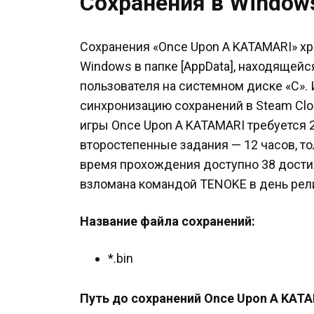
Сохранения в Window
Сохранения «Once Upon A KATAMARI» хр
Windows в папке [AppData], находящей
пользователя на системном диске «C».
синхронизацию сохранений в Steam Cl
игры Once Upon A KATAMARI требуется 2
второстепенные задания — 12 часов, то
время прохождения доступно 38 дости
взломана командой TENOKE в день рел
Название файла сохранений:
*.bin
Путь до сохранений Once Upon A KATA