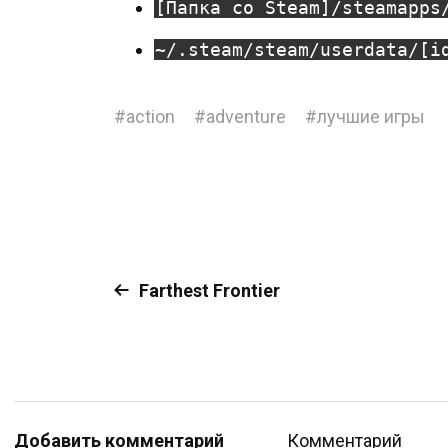
[Папка со Steam]/steamapps
~/.steam/steam/userdata/[i
#
action
#
adventure
#
лучшие игры
Farthest Frontier
Добавить комментарий
Комментарий