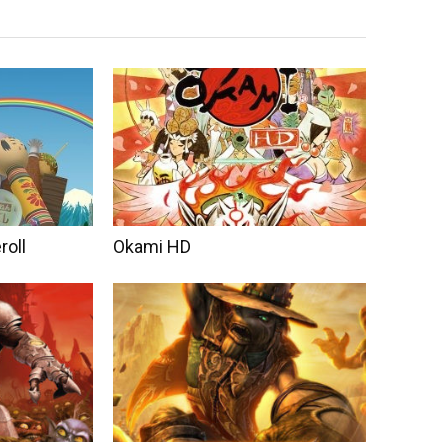
roll
Okami HD