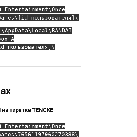
O Entertainment\Once
Games\[id пользователя]\
]\AppData\Local\BANDAI
pon A
id пользователя]\
ках
 на пиратке TENOKE:
O Entertainment\Once
Games\76561197960270388\