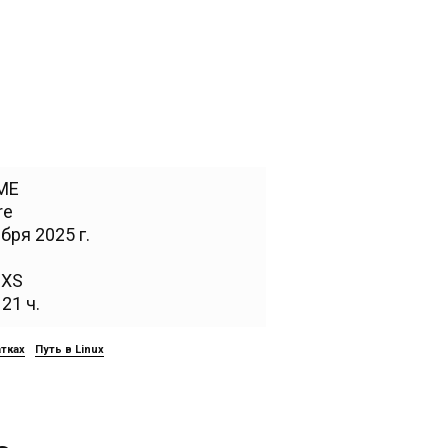
ME
re
бря 2025 г.
,
XS
21 ч.
атках
Путь в Linux