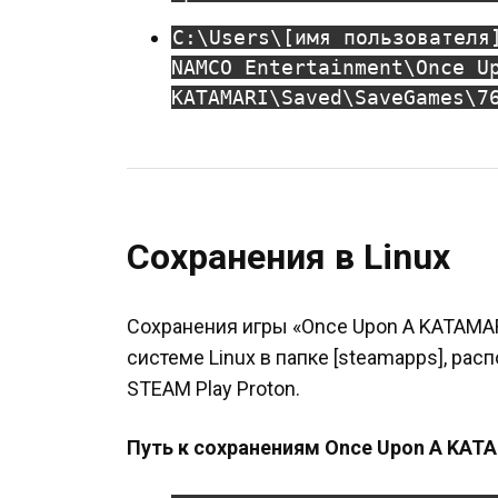
C:\Users\[имя пользователя
NAMCO Entertainment\Once U
KATAMARI\Saved\SaveGames\7
Сохранения в Linux
Сохранения игры «Once Upon A KATAMAR
системе Linux в папке [steamapps], ра
STEAM Play Proton.
Путь к сохранениям Once Upon A KATA