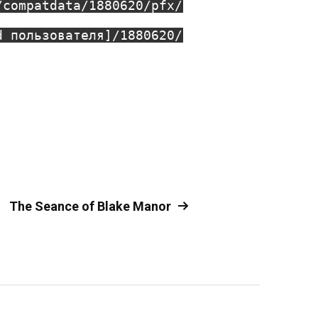
/compatdata/1880620/pfx/
d пользователя]/1880620/
The Seance of Blake Manor