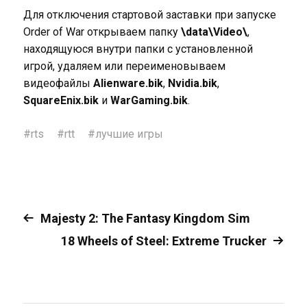
Для отключения стартовой заставки при запуске
Order of War открываем папку
\data\Video\
,
находящуюся внутри папки с установленной
игрой, удаляем или переименовываем
видеофайлы
Alienware.bik
,
Nvidia.bik
,
SquareEnix.bik
и
WarGaming.bik
.
#
rts
#
rtt
#
лучшие игры
Majesty 2: The Fantasy Kingdom Sim
18 Wheels of Steel: Extreme Trucker