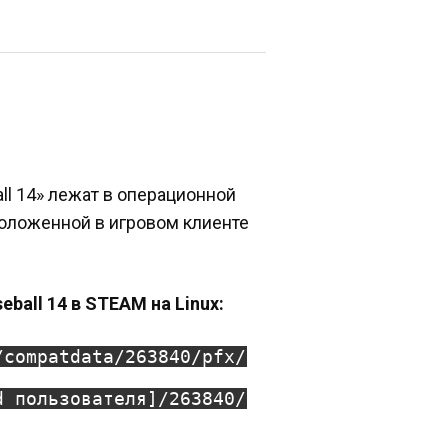
all 14» лежат в операционной
сположенной в игровом клиенте
eball 14 в STEAM на Linux:
/compatdata/263840/pfx/
d пользователя]/263840/