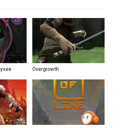
dysee
Overgrowth