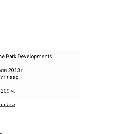
the Park Developments
ля 2013 г.
типлеер
209 ч.
ь в Linux