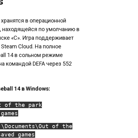
s
4» хранятся в операционной
], находящейся по умолчанию в
ске «C». Игра поддерживает
Steam Cloud. На полное
ball 14 в сольном режиме
на командой DEFA через 552
eball 14 в Windows:
t of the park
 games
]\Documents\Out of the
saved games