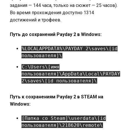
задания — 144 часа, только на сюжет — 25 часов).
Во время прохождения доступно 1314
достижений и трофеев.
Путь до сохранений Payday 2 в Windows:
%LOCALAPPDATA%\PAYDAY 2\saves\[id
пользователя]\
C:\Users\[имя
пользователя]\AppData\Local\PAYDAY
2\saves\[id пользователя]\
Путь к сохранениям Payday 2 в STEAM на
Windows:
[Папка со Steam]\userdata\[id
пользователя]\218620\remote\