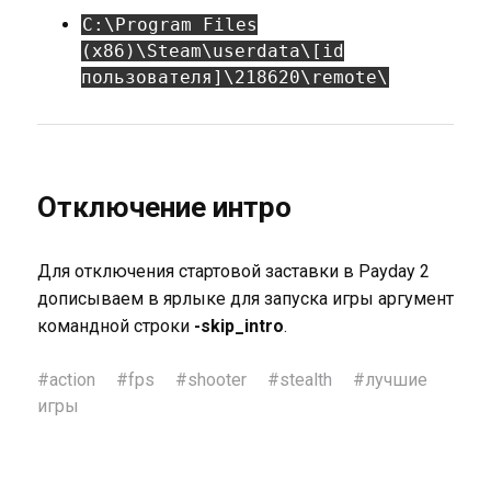
C:\Program Files
(x86)\Steam\userdata\[id
пользователя]\218620\remote\
Отключение интро
Для отключения стартовой заставки в Payday 2
дописываем в ярлыке для запуска игры аргумент
командной строки
-skip_intro
.
#
action
#
fps
#
shooter
#
stealth
#
лучшие
игры