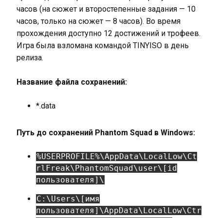
часов (на сюжет и второстепенные задания — 10
часов, только на сюжет — 8 часов). Во время
прохождения доступно 12 достижений и трофеев.
Игра была взломана командой TINYISO в день
релиза.
Название файла сохранений:
*.data
Путь до сохранений Phantom Squad в Windows:
%USERPROFILE%\AppData\LocalLow\Ct
rlFreak\PhantomSquad\user\[id
пользователя]\
C:\Users\[имя
пользователя]\AppData\LocalLow\Ctr