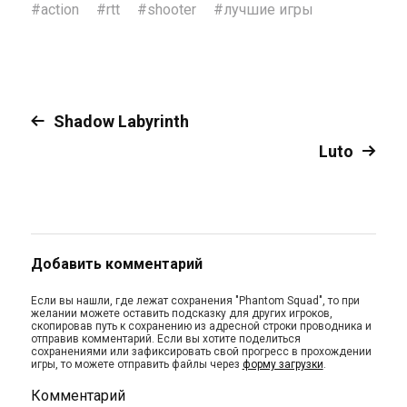
#
action
#
rtt
#
shooter
#
лучшие игры
Shadow Labyrinth
Luto
Добавить комментарий
Если вы нашли, где лежат сохранения "Phantom Squad", то при
желании можете оставить подсказку для других игроков,
скопировав путь к сохранению из адресной строки проводника и
отправив комментарий. Если вы хотите поделиться
сохранениями или зафиксировать свой прогресс в прохождении
игры, то можете отправить файлы через
форму загрузки
.
Комментарий