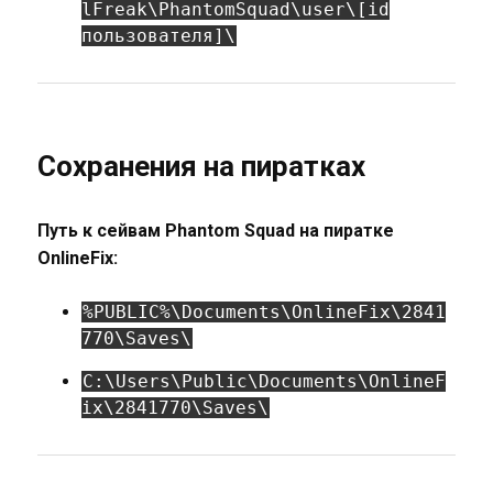
lFreak\PhantomSquad\user\[id
пользователя]\
Сохранения на пиратках
Путь к сейвам Phantom Squad на пиратке
OnlineFix:
%PUBLIC%\Documents\OnlineFix\2841
770\Saves\
C:\Users\Public\Documents\OnlineF
ix\2841770\Saves\