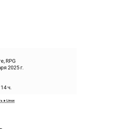
re
,
RPG
ря 2025 г.
14 ч.
ь в Linux