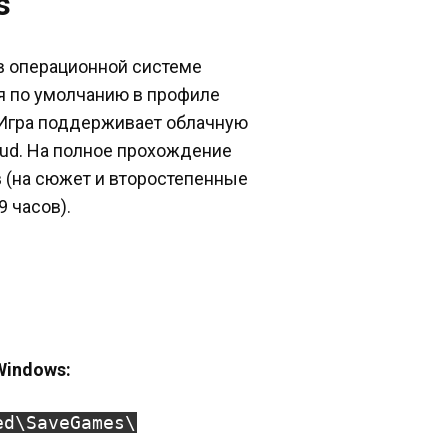
s
 в операционной системе
ся по умолчанию в профиле
 Игра поддерживает облачную
oud. На полное прохождение
в (на сюжет и второстепенные
9 часов).
Windows:
ed\SaveGames\