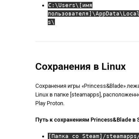
C:\Users\[имя
пользователя]\AppData\Loca
s\
Сохранения в Linux
Сохранения игры «Princess&Blade» леж
Linux в папке [steamapps], расположен
Play Proton.
Путь к сохранениям Princess&Blade в 
[Папка со Steam]/steamapps