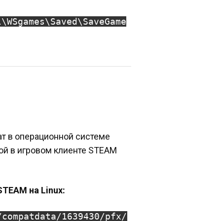
l\WSgames\Saved\SaveGame
ат в операционной системе
ной в игровом клиенте STEAM
STEAM на Linux:
/compatdata/1639430/pfx/