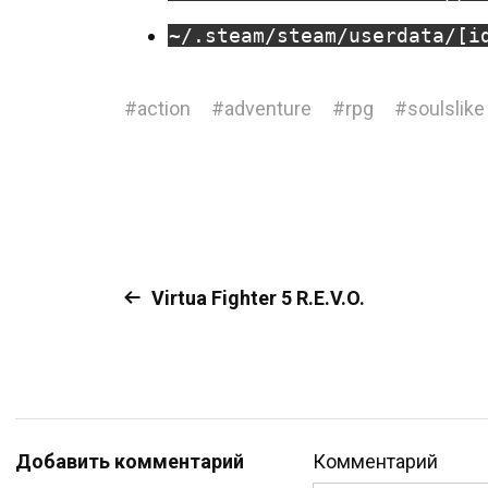
~/.steam/steam/userdata/[i
#
action
#
adventure
#
rpg
#
soulslike
Virtua Fighter 5 R.E.V.O.
Добавить комментарий
Комментарий