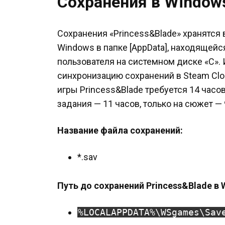
Сохранения в Window
Сохранения «Princess&Blade» хранятся
Windows в папке [AppData], находящей
пользователя на системном диске «C».
синхронизацию сохранений в Steam Cl
игры Princess&Blade требуется 14 часо
задания — 11 часов, только на сюжет — 
Название файла сохранений:
*.sav
Путь до сохранений Princess&Blade в 
%LOCALAPPDATA%\WSgames\Sav