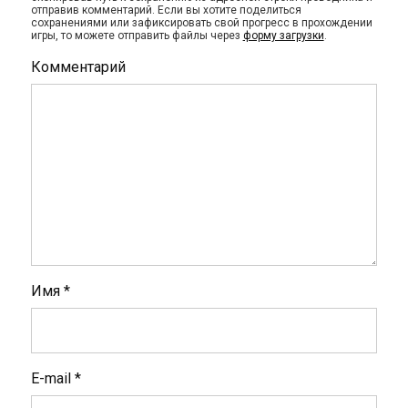
отправив комментарий. Если вы хотите поделиться
сохранениями или зафиксировать свой прогресс в прохождении
игры, то можете отправить файлы через
форму загрузки
.
Комментарий
Имя
*
E-mail
*