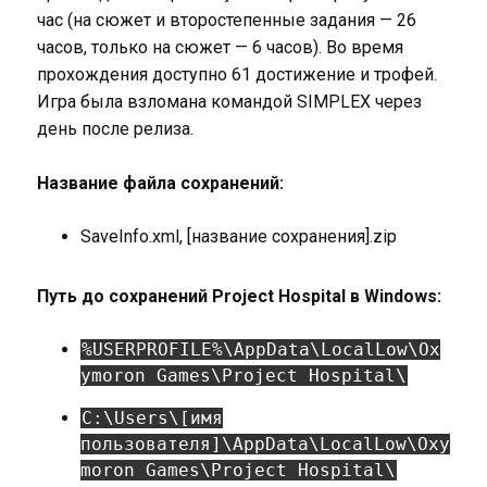
час (на сюжет и второстепенные задания — 26
часов, только на сюжет — 6 часов). Во время
прохождения доступно 61 достижение и трофей.
Игра была взломана командой SIMPLEX через
день после релиза.
Название файла сохранений:
SaveInfo.xml, [название сохранения].zip
Путь до сохранений Project Hospital в Windows:
%USERPROFILE%\AppData\LocalLow\Ox
ymoron Games\Project Hospital\
C:\Users\[имя
пользователя]\AppData\LocalLow\Oxy
moron Games\Project Hospital\