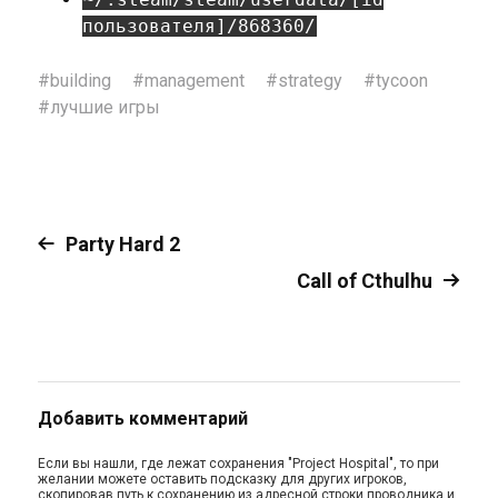
пользователя]/868360/
#
building
#
management
#
strategy
#
tycoon
#
лучшие игры
Party Hard 2
Call of Cthulhu
Добавить комментарий
Если вы нашли, где лежат сохранения "Project Hospital", то при
желании можете оставить подсказку для других игроков,
скопировав путь к сохранению из адресной строки проводника и