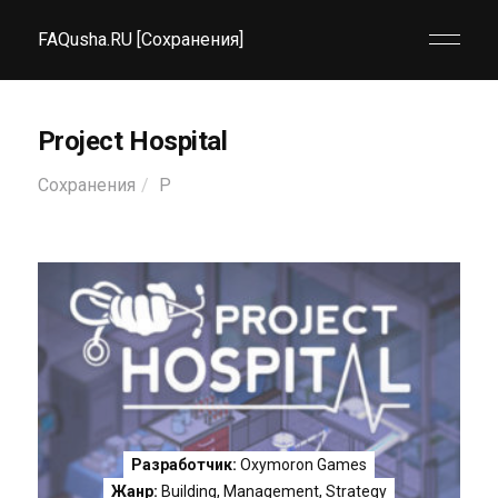
FAQusha.RU [Сохранения]
Project Hospital
Сохранения
P
Разработчик:
Oxymoron Games
Жанр:
Building
,
Management
,
Strategy