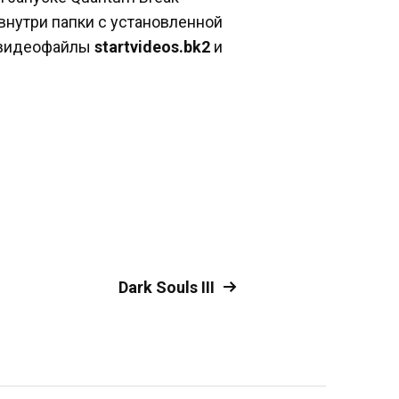
внутри папки с установленной
 видеофайлы
startvideos.bk2
и
Dark Souls III