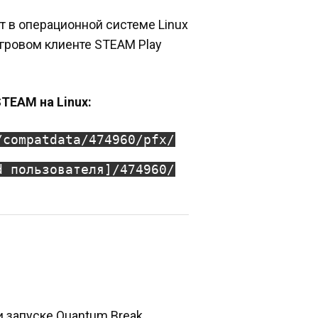
т в операционной системе Linux
игровом клиенте STEAM Play
TEAM на Linux:
/compatdata/474960/pfx/
d пользователя]/474960/
и запуске Quantum Break