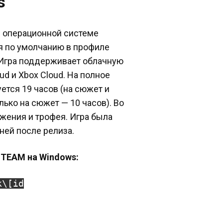
s
в операционной системе
ся по умолчанию в профиле
 Игра поддерживает облачную
d и Xbox Cloud. На полное
ется 19 часов (на сюжет и
лько на сюжет — 10 часов). Во
жения и трофея. Игра была
ней после релиза.
STEAM на Windows:
k\[id