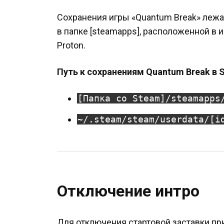
Сохранения игры «Quantum Break» лежа
в папке [steamapps], расположенной в 
Proton.
Путь к сохранениям Quantum Break в S
[Папка со Steam]/steamapps
~/.steam/steam/userdata/[i
Отключение интро
Для отключения стартовой заставки пр