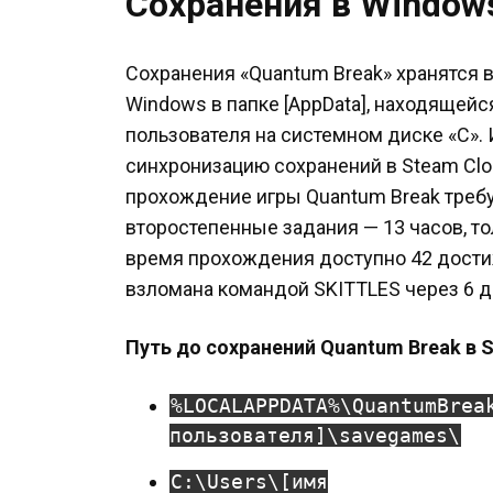
Сохранения в Window
Сохранения «Quantum Break» хранятся 
Windows в папке [AppData], находящей
пользователя на системном диске «C».
синхронизацию сохранений в Steam Clou
прохождение игры Quantum Break требу
второстепенные задания — 13 часов, то
время прохождения доступно 42 дости
взломана командой SKITTLES через 6 д
Путь до сохранений Quantum Break в 
%LOCALAPPDATA%\QuantumBrea
пользователя]\savegames\
C:\Users\[имя