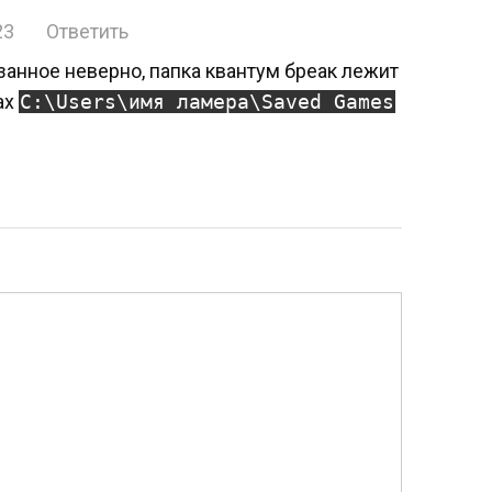
23
Ответить
занное неверно, папка квантум бреак лежит
ах
C:\Users\имя ламера\Saved Games