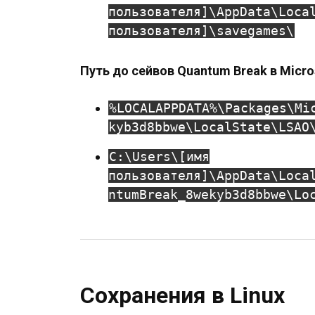
пользователя]\AppData\Loca
пользователя]\savegames\
Путь до сейвов Quantum Break в Micro
%LOCALAPPDATA%\Packages\Mi
kyb3d8bbwe\LocalState\LSAO
C:\Users\[имя
пользователя]\AppData\Loca
ntumBreak_8wekyb3d8bbwe\Lo
Сохранения в Linux