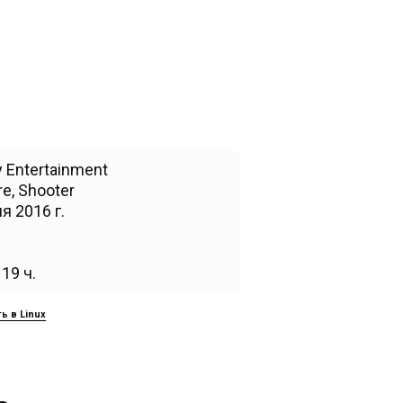
 Entertainment
re
,
Shooter
я 2016 г.
19 ч.
ь в Linux