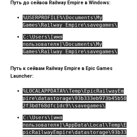
Путь до сейвов Railway Empire в Windows:
%USERPROFILE%\Documents\My
Games\Railway Empire\savegames\
C:\Users\[имя
пользователя]\Documents\My
Games\Railway Empire\savegames\
Путь к сейвам Railway Empire в Epic Games
Launcher:
%LOCALAPPDATA%\Temp\EpicRailwayEm
pire\datastorage\93b333eb973b45b58
2f3bdf68dfc1dc9\
\savegames\
C:\Users\[имя
пользователя]\AppData\Local\Temp\E
picRailwayEmpire\datastorage\93b33