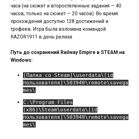
часа (на сюжет и второстепенные задания — 40
часов, только на сюжет — 20 часов). Во время
прохождения доступно 128 достижений и
трофеев. Игра была взломана командой
RAZOR1911 в день релиза.
Путь до сохранений Railway Empire в STEAM на
Windows:
[Папка со Steam]\userdata\[id
пользователя]\503940\remote\savega
mes\
C:\Program Files
(x86)\Steam\userdata\[id
пользователя]\503940\remote\savega
mes\