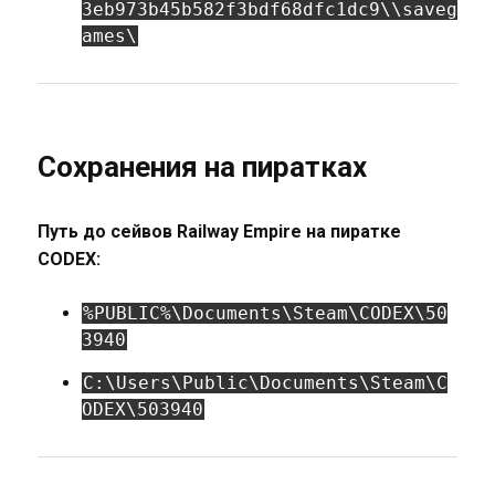
3eb973b45b582f3bdf68dfc1dc9\
\saveg
ames\
Сохранения на пиратках
Путь до сейвов Railway Empire на пиратке
CODEX:
%PUBLIC%\Documents\Steam\CODEX\50
3940
C:\Users\Public\Documents\Steam\C
ODEX\503940