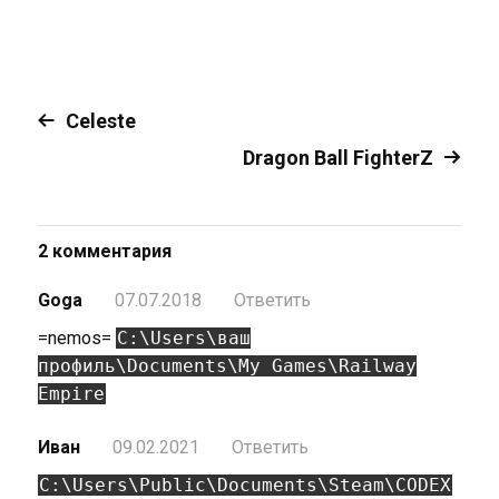
Celeste
Dragon Ball FighterZ
2 комментария
Goga
07.07.2018
Ответить
=nemos=
C:\Users\ваш
профиль\Documents\My Games\Railway
Empire
Иван
09.02.2021
Ответить
C:\Users\Public\Documents\Steam\CODEX