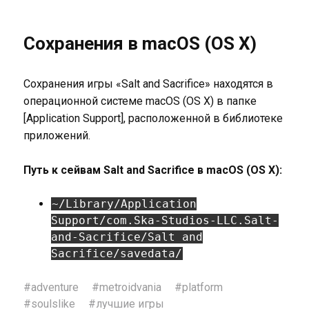
Сохранения в macOS (OS X)
Сохранения игры «Salt and Sacrifice» находятся в
операционной системе macOS (OS X) в папке
[Application Support], расположенной в библиотеке
приложений.
Путь к сейвам Salt and Sacrifice в macOS (OS X):
~/Library/Application
Support/com.Ska-Studios-LLC.Salt-
and-Sacrifice/Salt and
Sacrifice/savedata/
#
adventure
#
metroidvania
#
platform
#
soulslike
#
лучшие игры