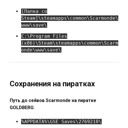
[Папка со
Steam]\steamapps\common\Scarmonde\
www\save\
C:\Program Files
(x86)\Steam\steamapps\common\Scarm
onde\www\save\
Сохранения на пиратках
Путь до сейвов Scarmonde на пиратке
GOLDBERG:
%APPDATA%\GSE Saves\2769210\