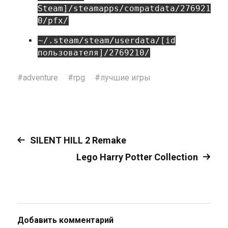
Steam]/steamapps/compatdata/276921
0/pfx/
~/.steam/steam/userdata/[id
пользователя]/2769210/
#
adventure
#
rpg
#
лучшие игры
SILENT HILL 2 Remake
Lego Harry Potter Collection
Добавить комментарий