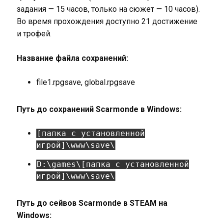
задания — 15 часов, только на сюжет — 10 часов).
Во время прохождения доступно 21 достижение
и трофей.
Название файла сохранений:
file1.rpgsave, global.rpgsave
Путь до сохранений Scarmonde в Windows:
[папка с установленной
игрой]\www\save\
D:\games\[папка с установленной
игрой]\www\save\
Путь до сейвов Scarmonde в STEAM на
Windows: