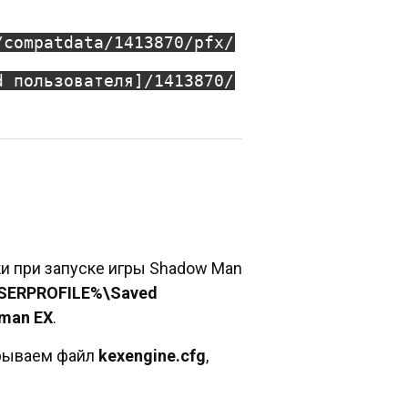
/compatdata/1413870/pfx/
d пользователя]/1413870/
и при запуске игры Shadow Man
SERPROFILE%\Saved
man EX
.
крываем файл
kexengine.cfg
,