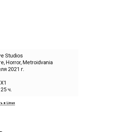
ve Studios
re
,
Horror
,
Metroidvania
ля 2021 г.
,
X1
25 ч.
ь в Linux