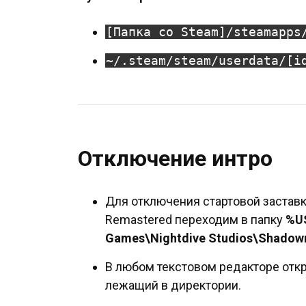
[Папка со Steam]/steamapps
~/.steam/steam/userdata/[i
Отключение интро
Для отключения стартовой заставк
Remastered переходим в папку
%U
Games\Nightdive Studios\Shadow
В любом текстовом редакторе от
лежащий в директории.