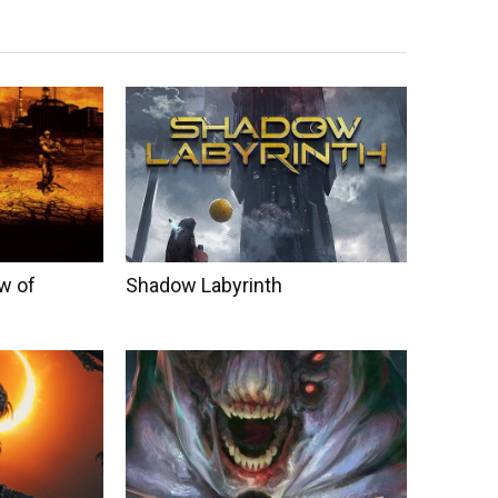
ow of
Shadow Labyrinth