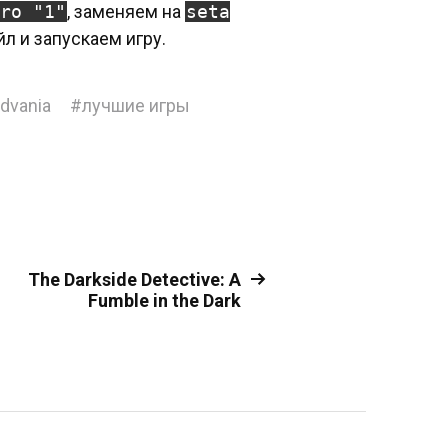
ro "1"
, заменяем на
seta
йл и запускаем игру.
dvania
#
лучшие игры
The Darkside Detective: A
Fumble in the Dark