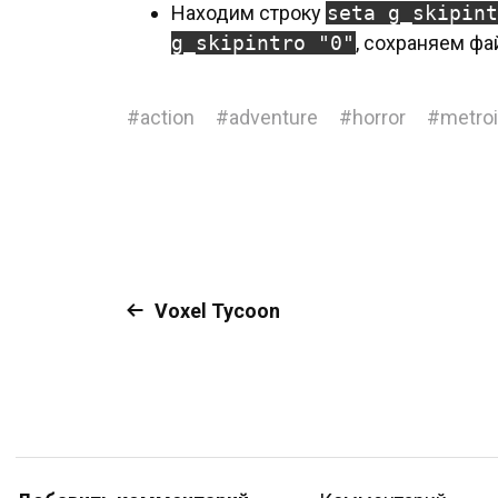
Находим строку
seta g_skipint
g_skipintro "0"
, сохраняем фа
#
action
#
adventure
#
horror
#
metroi
Voxel Tycoon