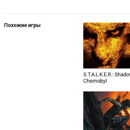
Похожие игры
S.T.A.L.K.E.R.: Shad
Chernobyl