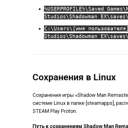
%USERPROFILE%\Saved Games\
Studios\Shadowman EX\saves
C:\Users\[имя пользователя
Studios\Shadowman EX\saves
Сохранения в Linux
Сохранения игры «Shadow Man Remaste
системе Linux в папке [steamapps], ра
STEAM Play Proton.
Путь к сохранениям Shadow Man Remas