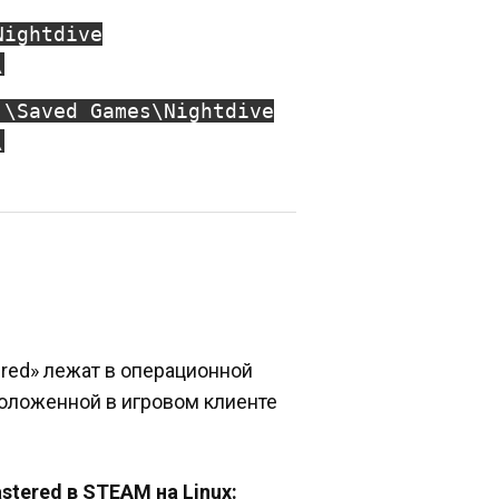
Nightdive
\
]\Saved Games\Nightdive
\
red» лежат в операционной
сположенной в игровом клиенте
tered в STEAM на Linux: