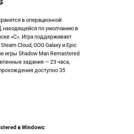
s
хранятся в операционной
], находящейся по умолчанию в
ске «C». Игра поддерживает
team Cloud, GOG Galaxy и Epic
ие игры Shadow Man Remastered
тепенные задания — 23 часа,
я прохождения доступно 35
tered в Windows: