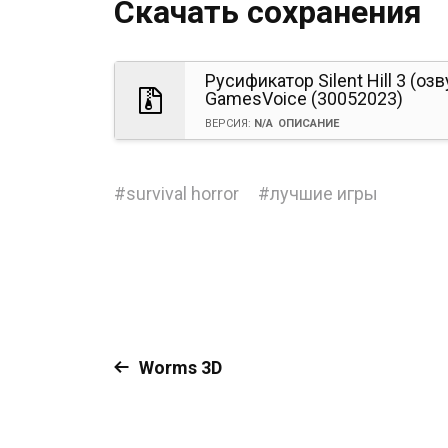
Скачать сохранения
Русификатор Silent Hill 3 (озв
GamesVoice (30052023)
ВЕРСИЯ:
N/A
ОПИСАНИЕ
#
survival horror
#
лучшие игры
Worms 3D