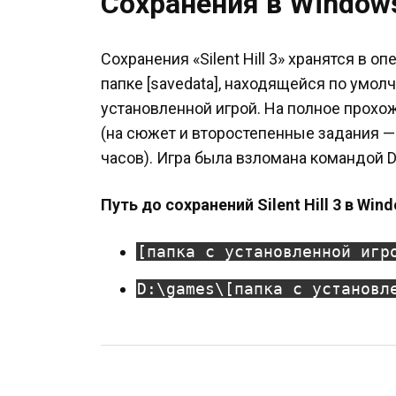
Сохранения в Window
Сохранения «Silent Hill 3» хранятся в 
папке [savedata], находящейся по умол
установленной игрой. На полное прохо
(на сюжет и второстепенные задания — 
часов). Игра была взломана командой D
Путь до сохранений Silent Hill 3 в Win
[папка с установленной игр
D:\games\[папка с установл