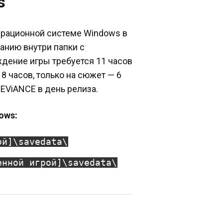
s
операционной системе Windows в
чанию внутри папки с
ждение игры требуется 11 часов
8 часов, только на сюжет — 6
EViANCE в день релиза.
dows:
ой]\savedata\
енной игрой]\savedata\