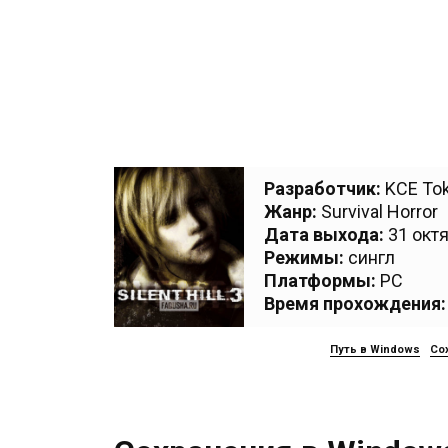
Разработчик:
KCE To
Жанр:
Survival Horror
Дата выхода:
31 октя
Режимы:
сингл
Платформы:
PC
Время прохождения:
Путь в Windows
Со