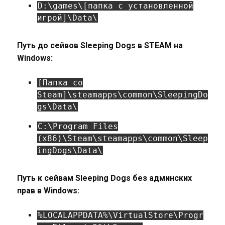
D:\games\[папка с установленной
игрой]\Data\
Путь до сейвов Sleeping Dogs в STEAM на
Windows:
[Папка со
Steam]\steamapps\common\SleepingDo
gs\Data\
C:\Program Files
(x86)\Steam\steamapps\common\Sleep
ingDogs\Data\
Путь к сейвам Sleeping Dogs без админских
прав в Windows:
%LOCALAPPDATA%\VirtualStore\Progr