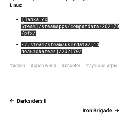
Linux:
[Папка со
Steam]/steamapps/compatdata/202170
/pfx/
~/.steam/steam/userdata/[id
пользователя]/202170/
#
action
#
open world
#
shooter
#
лучшие игры
Darksiders II
Iron Brigade