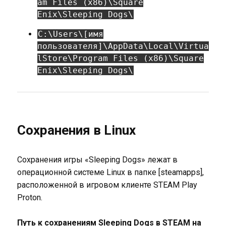
am Files (x86)\Square
Enix\Sleeping Dogs\
C:\Users\[имя
пользователя]\AppData\Local\Virtua
lStore\Program Files (x86)\Square
Enix\Sleeping Dogs\
Сохранения в Linux
Сохранения игры «Sleeping Dogs» лежат в
операционной системе Linux в папке [steamapps],
расположенной в игровом клиенте STEAM Play
Proton.
Путь к сохранениям Sleeping Dogs в STEAM на