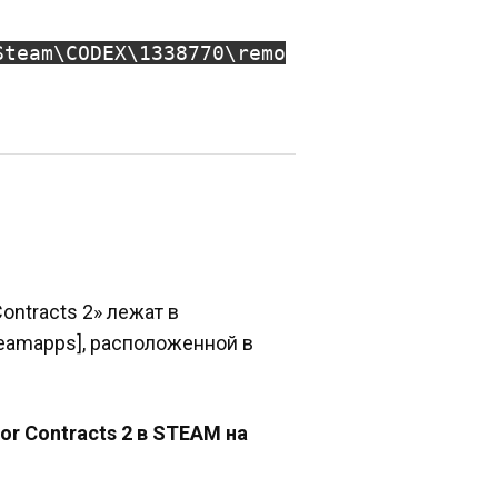
Steam\CODEX\1338770\remo
ontracts 2» лежат в
teamapps], расположенной в
or Contracts 2 в STEAM на