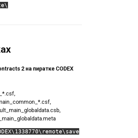
te\
ках
ontracts 2 на пиратке CODEX
*.csf,
_main_common_*.csf,
lt_main_globaldata.csb,
t_main_globaldata.meta
ODEX\1338770\remote\save