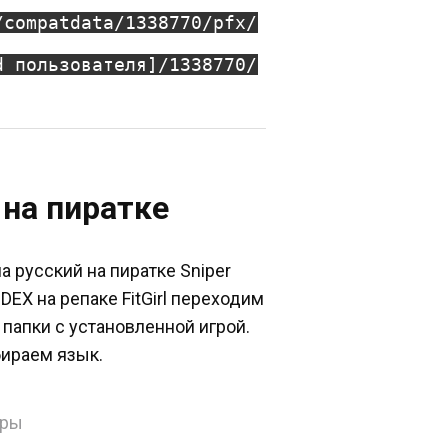
/compatdata/1338770/pfx/
d пользователя]/1338770/
на пиратке
 русский на пиратке Sniper
ODEX на репаке FitGirl переходим
 папки с установленной игрой.
бираем язык.
гры