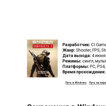
Разработчик:
CI Gam
Жанр:
Shooter
,
FPS
,
St
Дата выхода:
4 июня 
Режимы:
сингл, муль
Платформы:
PC
,
PS4
Время прохождения:
Путь в Windows
Путь на пир