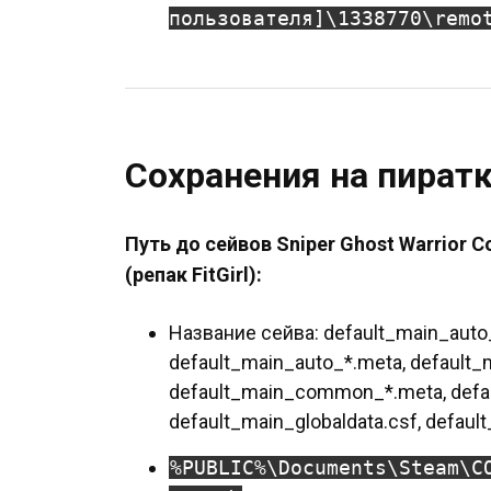
пользователя]\1338770\remo
Сохранения на пират
Путь до сейвов Sniper Ghost Warrior C
(репак FitGirl):
Название сейва: default_main_auto_
default_main_auto_*.meta, default
default_main_common_*.meta, defau
default_main_globaldata.csf, defaul
%PUBLIC%\Documents\Steam\C