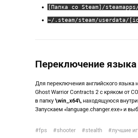
[Папка со Steam]/steamapps
~/.steam/steam/userdata/[i
Переключение языка 
Для переключения английского языка на
Ghost Warrior Contracts 2 с кряком от C
в папку
\win_x64\
, находящуюся внутри
Запускаем «language.changer.exe» и вы
#
fps
#
shooter
#
stealth
#
лучшие и