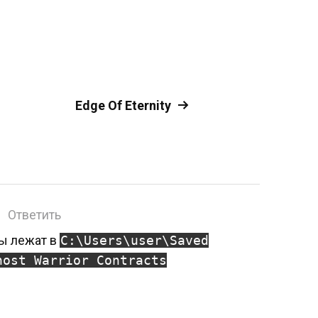
Edge Of Eternity
Ответить
ы лежат в
C:\Users\user\Saved
host Warrior Contracts