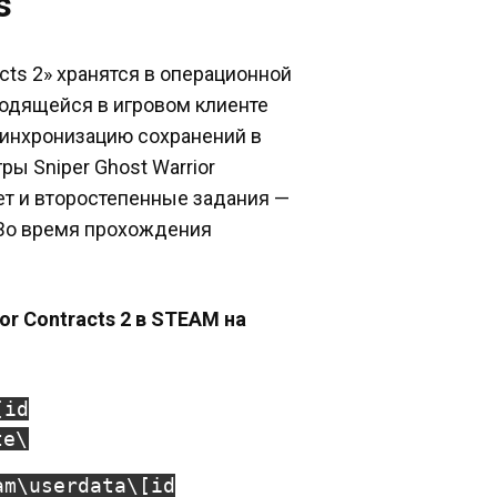
s
acts 2» хранятся в операционной
аходящейся в игровом клиенте
инхронизацию сохранений в
ры Sniper Ghost Warrior
жет и второстепенные задания —
. Во время прохождения
or Contracts 2 в STEAM на
[id
te\
am\userdata\[id