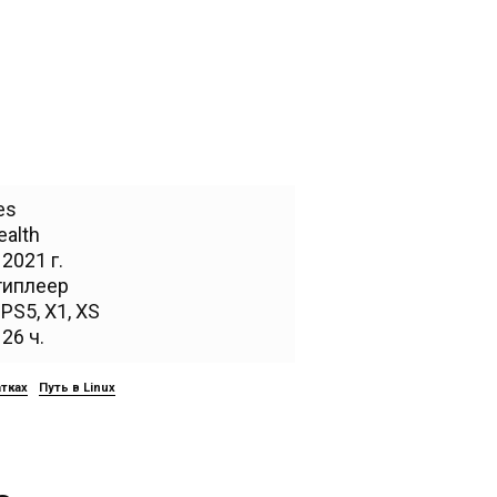
es
ealth
2021 г.
типлеер
,
PS5
,
X1
,
XS
26 ч.
атках
Путь в Linux