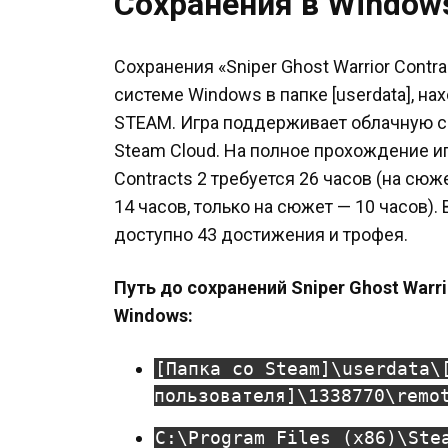
Сохранения в Window
Сохранения «Sniper Ghost Warrior Contr
системе Windows в папке [userdata], н
STEAM. Игра поддерживает облачную с
Steam Cloud. На полное прохождение иг
Contracts 2 требуется 26 часов (на сю
14 часов, только на сюжет — 10 часов)
доступно 43 достижения и трофея.
Путь до сохранений Sniper Ghost Warri
Windows:
[Папка со Steam]\userdata\
пользователя]\1338770\remo
C:\Program Files (x86)\Ste