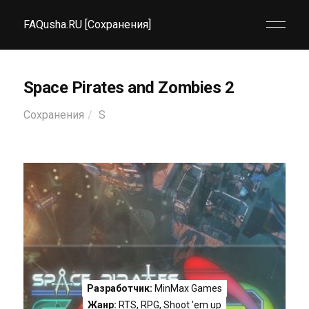
FAQusha.RU [Сохранения]
Space Pirates and Zombies 2
Сохранения
S
Разработчик:
MinMax Games
Жанр:
RTS
,
RPG
,
Shoot 'em up