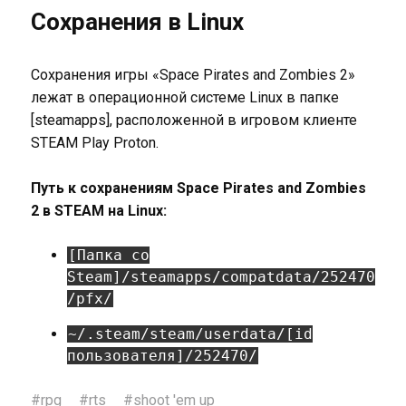
Сохранения в Linux
Сохранения игры «Space Pirates and Zombies 2»
лежат в операционной системе Linux в папке
[steamapps], расположенной в игровом клиенте
STEAM Play Proton.
Путь к сохранениям Space Pirates and Zombies
2 в STEAM на Linux:
[Папка со
Steam]/steamapps/compatdata/252470
/pfx/
~/.steam/steam/userdata/[id
пользователя]/252470/
#
rpg
#
rts
#
shoot 'em up