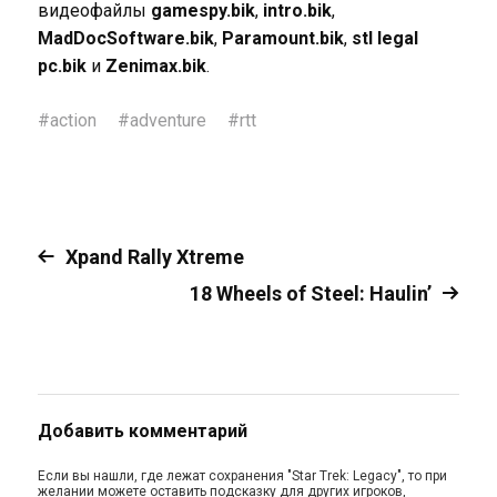
видеофайлы
gamespy.bik
,
intro.bik
,
MadDocSoftware.bik
,
Paramount.bik
,
stl legal
pc.bik
и
Zenimax.bik
.
#
action
#
adventure
#
rtt
Xpand Rally Xtreme
18 Wheels of Steel: Haulin’
Добавить комментарий
Если вы нашли, где лежат сохранения "Star Trek: Legacy", то при
желании можете оставить подсказку для других игроков,