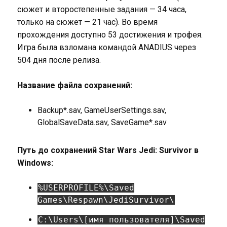
сюжет и второстепенные задания — 34 часа,
только на сюжет — 21 час). Во время
прохождения доступно 53 достижения и трофея.
Игра была взломана командой ANADIUS через
504 дня после релиза.
Название файла сохранений:
Backup*.sav, GameUserSettings.sav,
GlobalSaveData.sav, SaveGame*.sav
Путь до сохранений Star Wars Jedi: Survivor в
Windows:
%USERPROFILE%\Saved
Games\Respawn\JediSurvivor\
C:\Users\[имя пользователя]\Saved