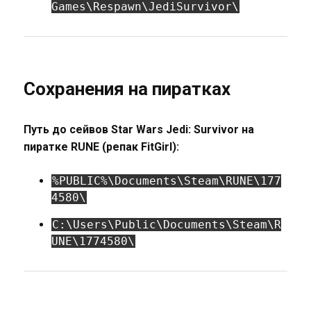
Games\Respawn\JediSurvivor\
Сохранения на пиратках
Путь до сейвов Star Wars Jedi: Survivor на
пиратке RUNE (репак FitGirl):
%PUBLIC%\Documents\Steam\RUNE\177
4580\
C:\Users\Public\Documents\Steam\R
UNE\1774580\